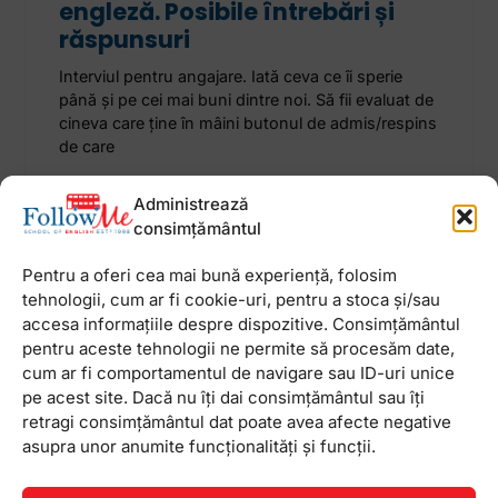
engleză. Posibile întrebări și
răspunsuri
Interviul pentru angajare. Iată ceva ce îi sperie
până și pe cei mai buni dintre noi. Să fii evaluat de
cineva care ține în mâini butonul de admis/respins
de care
Administrează
5 februarie 2025
Niciun comentariu
consimțământul
Pentru a oferi cea mai bună experiență, folosim
tehnologii, cum ar fi cookie-uri, pentru a stoca și/sau
accesa informațiile despre dispozitive. Consimțământul
Newsletter
pentru aceste tehnologii ne permite să procesăm date,
cum ar fi comportamentul de navigare sau ID-uri unice
pe acest site. Dacă nu îți dai consimțământul sau îți
retragi consimțământul dat poate avea afecte negative
asupra unor anumite funcționalități și funcții.