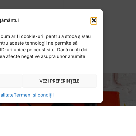
nă și pe cei mai buni
țământul
ni butonul de
cum ar fi cookie-uri, pentru a stoca și/sau
ntru aceste tehnologii ne permite să
-uri unice pe acest site. Dacă nu îți dai
vea afecte negative asupra unor anumite
VEZI PREFERINȚELE
alitate
Termeni și condiții
Newsletter