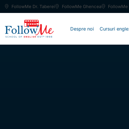
FollowMe Dr. Taberei
FollowMe Ghencea
FollowMe 
Despre noi
Cursuri engle