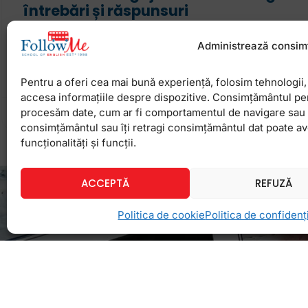
întrebări și răspunsuri
Interviul pentru angajare. Iată ceva ce îi sperie pâ
Administrează consim
dintre noi. Să fii evaluat de cineva care ține în mâi
admis/respins de care
Pentru a oferi cea mai bună experiență, folosim tehnologii, 
accesa informațiile despre dispozitive. Consimțământul pe
procesăm date, cum ar fi comportamentul de navigare sau ID
5 februarie 2025
Niciun comentariu
consimțământul sau îți retragi consimțământul dat poate a
funcționalități și funcții.
ACCEPTĂ
REFUZĂ
Politica de cookie
Politica de confidenți