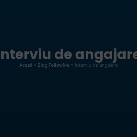
interviu de angajar
Acasă
»
Blog FollowMe
»
interviu de angajare