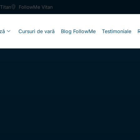
Titan
FollowMe Vitan
ză
Cursuri de vară
Blog FollowMe
Testimoniale