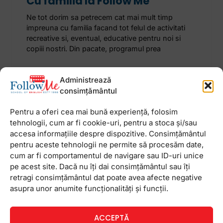
Cu familia la Follow Me
Ne tot dorim sa petrecem cat mai mult timp
impreuna cu familia facand tot felul de activitati
recreative si, eventual, educative pentru noi si
copiii nostri. Din pacate, programul prea
19 iunie 2014
Niciun comentariu
Administrează
consimțământul
Pentru a oferi cea mai bună experiență, folosim
tehnologii, cum ar fi cookie-uri, pentru a stoca și/sau
accesa informațiile despre dispozitive. Consimțământul
Newsletter
pentru aceste tehnologii ne permite să procesăm date,
cum ar fi comportamentul de navigare sau ID-uri unice
pe acest site. Dacă nu îți dai consimțământul sau îți
retragi consimțământul dat poate avea afecte negative
asupra unor anumite funcționalități și funcții.
ACCEPTĂ