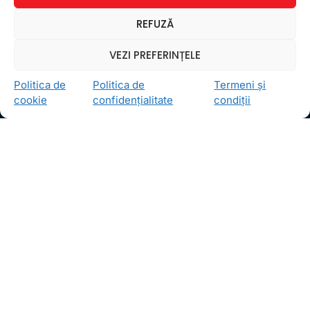
Ceea ce ne ghidează pe toţi cei din echipa FollowMe
REFUZĂ
este motto-ul
Învaţă zâmbind
. Vrem să realizăm asta
pentru toţi cei care ne trec pragul, copii sau adulţi.
VEZI PREFERINȚELE
Locații
Politica de
Politica de
Termeni și
FollowMe Dr. Taberei
cookie
confidențialitate
condiții
FollowMe Ghencea
FollowMe Titan
FollowMe Vitan
Informații Utile
Regulament FollowMe
Structură an școlar
Contact
Testimoniale
GDPR
Politica de confidențialitate