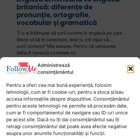
britanică: diferențe de
pronunție, ortografie,
vocabular și gramatică
Ți s-a întâmplat să scrii cuvinte în engleză pe care
Word-ul să le corecteze, deși tu știi sigur că…
sunt corecte? Mie adesea. Pentru că versiunea
default taxează cuvintele cu
Administrează
13 octombrie 2022
Niciun comentariu
consimțământul
Pentru a oferi cea mai bună experiență, folosim
tehnologii, cum ar fi cookie-uri, pentru a stoca și/sau
accesa informațiile despre dispozitive. Consimțământul
pentru aceste tehnologii ne permite să procesăm date,
Newsletter
cum ar fi comportamentul de navigare sau ID-uri unice
pe acest site. Dacă nu îți dai consimțământul sau îți
retragi consimțământul dat poate avea afecte negative
asupra unor anumite funcționalități și funcții.