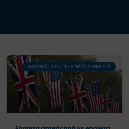
ACTIVITĂŢI PENTRU A ÎNVĂŢA ENGLEZĂ
Engleza americană vs engleza