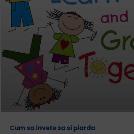
Cum sa invete sa si piarda