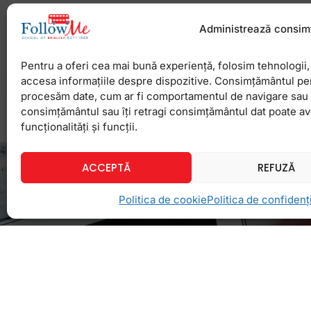
Concursurile, intrecerile si jocurile in echipa au f
copiiilor. Nu numai ca le mentine vie atentia si ii di
Administrează consim
dezvolta si spiritul competitiv. Toata lumea
Pentru a oferi cea mai bună experiență, folosim tehnologii, 
accesa informațiile despre dispozitive. Consimțământul pe
29 septembrie 2011
Niciun comentariu
procesăm date, cum ar fi comportamentul de navigare sau ID
consimțământul sau îți retragi consimțământul dat poate a
funcționalități și funcții.
ACCEPTĂ
REFUZĂ
Politica de cookie
Politica de confidenți