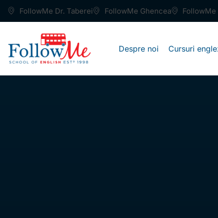
FollowMe Dr. Taberei
FollowMe Ghencea
FollowMe 
Despre noi
Cursuri engle