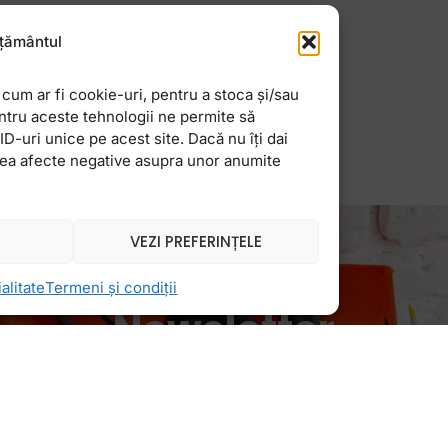
ost mereu pe placul
streaza, dar le
țământul
cum ar fi cookie-uri, pentru a stoca și/sau
ntru aceste tehnologii ne permite să
-uri unice pe acest site. Dacă nu îți dai
vea afecte negative asupra unor anumite
VEZI PREFERINȚELE
alitate
Termeni și condiții
Newsletter