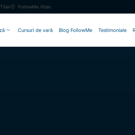
Titan
FollowMe Vitan
ză
Cursuri de vară
Blog FollowMe
Testimoniale