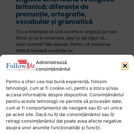
britanică: diferențe de
pronunție, ortografie,
vocabular și gramatică
Ți s-a întâmplat să scrii cuvinte în engleză pe care
Word-ul să le corecteze, deși tu știi sigur că…
sunt corecte? Mie adesea. Pentru că versiunea
default taxează cuvintele cu
Administrează
13 octombrie 2022
Niciun comentariu
consimțământul
Pentru a oferi cea mai bună experiență, folosim
tehnologii, cum ar fi cookie-uri, pentru a stoca și/sau
accesa informațiile despre dispozitive. Consimțământul
pentru aceste tehnologii ne permite să procesăm date,
Newsletter
cum ar fi comportamentul de navigare sau ID-uri unice
pe acest site. Dacă nu îți dai consimțământul sau îți
retragi consimțământul dat poate avea afecte negative
asupra unor anumite funcționalități și funcții.