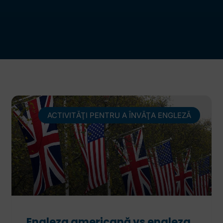
ACTIVITĂŢI PENTRU A ÎNVĂŢA ENGLEZĂ
Engleza americană vs engleza