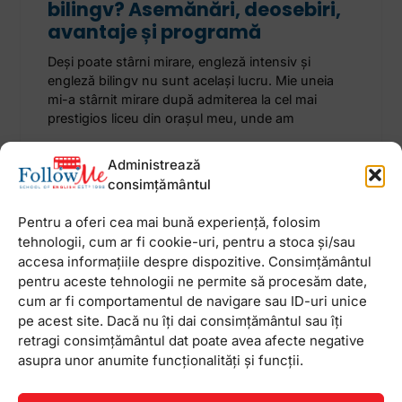
bilingv? Asemănări, deosebiri,
avantaje și programă
Deși poate stârni mirare, engleză intensiv și
engleză bilingv nu sunt același lucru. Mie uneia
mi-a stârnit mirare după admiterea la cel mai
prestigios liceu din orașul meu, unde am
Administrează
2 iulie 2026
Niciun comentariu
consimțământul
Pentru a oferi cea mai bună experiență, folosim
tehnologii, cum ar fi cookie-uri, pentru a stoca și/sau
accesa informațiile despre dispozitive. Consimțământul
Newsletter
pentru aceste tehnologii ne permite să procesăm date,
cum ar fi comportamentul de navigare sau ID-uri unice
pe acest site. Dacă nu îți dai consimțământul sau îți
retragi consimțământul dat poate avea afecte negative
asupra unor anumite funcționalități și funcții.