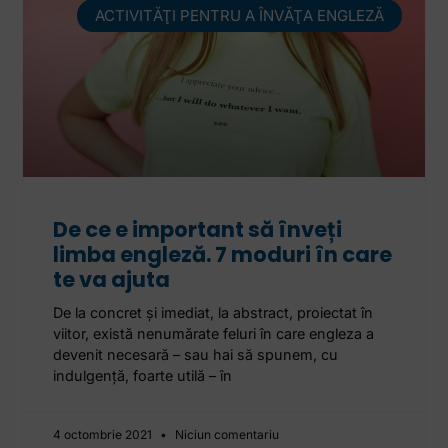
ACTIVITĂŢI PENTRU A ÎNVĂŢA ENGLEZĂ
De ce e important să înveți
limba engleză. 7 moduri în care
te va ajuta
De la concret și imediat, la abstract, proiectat în
viitor, există nenumărate feluri în care engleza a
devenit necesară – sau hai să spunem, cu
indulgență, foarte utilă – în
4 octombrie 2021
Niciun comentariu