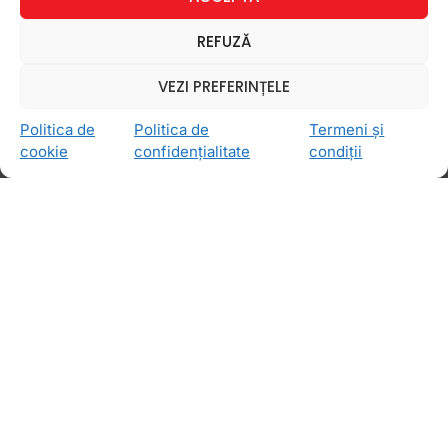
3 septembrie 2021
Niciun comentariu
REFUZĂ
VEZI PREFERINȚELE
Politica de
Politica de
Termeni și
ACTIVITĂŢI PENTRU A ÎNVĂŢA ENGLEZĂ
cookie
confidențialitate
condiții
Cele mai uzuale conversații în
engleză la locul de muncă
Cu certitudine te-ai întrebat până acum care ar
putea fi cele mai uzuale conversații în engleză la
locul de muncă. Și de ce e atât de importantă