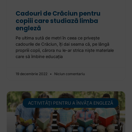
Cadouri de Crăciun pentru
copiii care studiază limba
engleză
Pe ultima sută de metri în ceea ce privește
cadourile de Crăciun, îți dai seama că, pe lângă
propriii copii, cărora nu le-ar strica niște materiale
care să îmbine educația
19 decembrie 2022
Niciun comentariu
ACTIVITĂŢI PENTRU A ÎNVĂŢA ENGLEZĂ