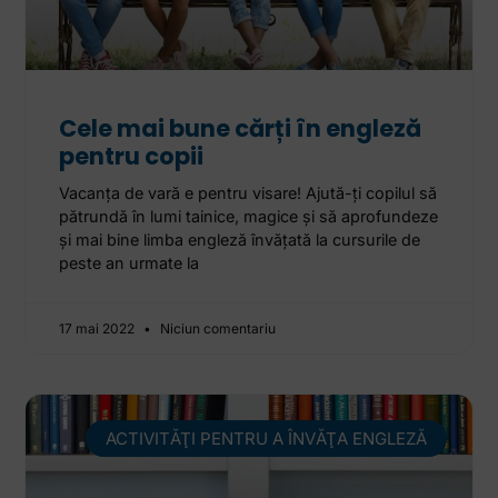
Cele mai bune cărți în engleză
pentru copii
Vacanța de vară e pentru visare! Ajută-ți copilul să
pătrundă în lumi tainice, magice și să aprofundeze
și mai bine limba engleză învățată la cursurile de
peste an urmate la
17 mai 2022
Niciun comentariu
ACTIVITĂŢI PENTRU A ÎNVĂŢA ENGLEZĂ