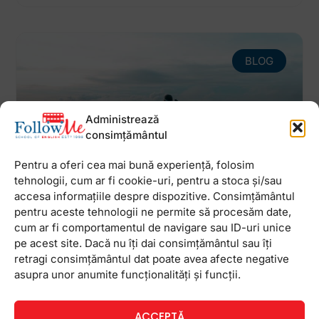
BLOG
Administrează
consimțământul
Pentru a oferi cea mai bună experiență, folosim
tehnologii, cum ar fi cookie-uri, pentru a stoca și/sau
accesa informațiile despre dispozitive. Consimțământul
Ce este nivelul C2 de
pentru aceste tehnologii ne permite să procesăm date,
cunoaștere a limbii engleze
cum ar fi comportamentul de navigare sau ID-uri unice
pe acest site. Dacă nu îți dai consimțământul sau îți
Proficient user – iată cum îți vor spune atunci
retragi consimțământul dat poate avea afecte negative
când vei ajunge la nivelul C2 la engleză. Adică mai
asupra unor anumite funcționalități și funcții.
mult decât utilizator eficient, experimentat – un fel
de maestru! Vorbim,
ACCEPTĂ