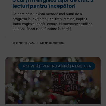
5 cărţi în engleză uşor de citit. 5
lecturi pentru începători
Se pare că nu există metodă mai bună de a
progresa în învăţarea unei limbi străine, implicit
limba engleză, decât lectura. Numeroase studii de
tip book flood (“scufundare în cărţi”)
15 ianuarie 2026
Niciun comentariu
ACTIVITĂŢI PENTRU A ÎNVĂŢA ENGLEZĂ