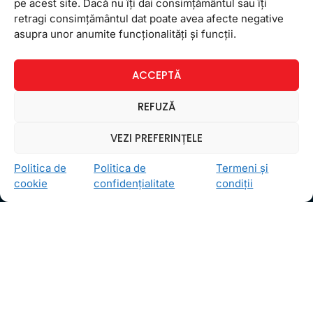
scape astfel de o parte din stresul examenului de
pe acest site. Dacă nu îți dai consimțământul sau îți
maturitate! Acum este mai
retragi consimțământul dat poate avea afecte negative
asupra unor anumite funcționalități și funcții.
8 aprilie 2025
Niciun comentariu
ACCEPTĂ
REFUZĂ
VEZI PREFERINȚELE
Newsletter
Politica de
Politica de
Termeni și
cookie
confidențialitate
condiții
Ceea ce ne ghidează pe toţi cei din echipa FollowMe
este motto-ul
Învaţă zâmbind
. Vrem să realizăm asta
pentru toţi cei care ne trec pragul, copii sau adulţi.