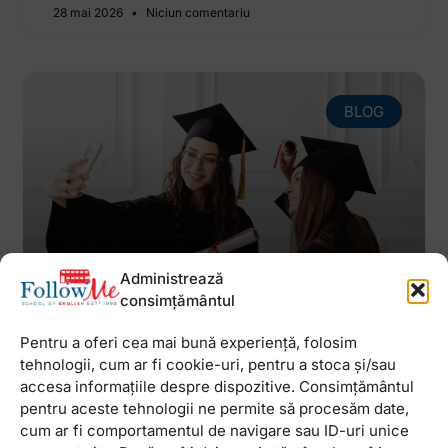
28 mai 2026
Niciun comentariu
BLOG
Administrează
consimțământul
Echivalarea examenului de Bac
Pentru a oferi cea mai bună experiență, folosim
la limba engleză. Tot ce trebuie
tehnologii, cum ar fi cookie-uri, pentru a stoca și/sau
să știi
accesa informațiile despre dispozitive. Consimțământul
pentru aceste tehnologii ne permite să procesăm date,
Vești bune pentru liceenii ce doresc să își
echivaleze examenul de Bac la limba engleză și să
cum ar fi comportamentul de navigare sau ID-uri unice