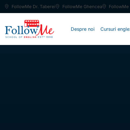
FollowMe Dr. Taberei
FollowMe Ghencea
FollowMe 
Despre noi
Cursuri engle