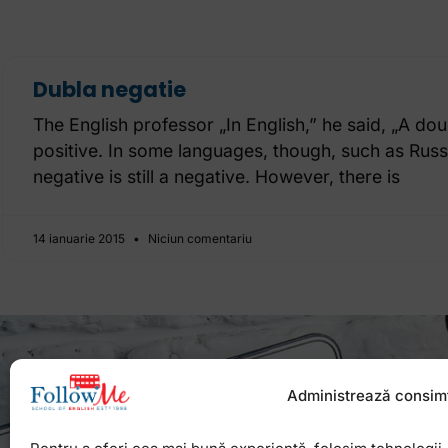
Dubla negatie
The English professor „In English,” he said, „A do
positive. In some languages, though, such as Russ
negative is still a negative. However, there is
14 ianuarie 2015
Niciun comentariu
Administrează consim