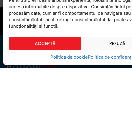
Pentru a oferi cea mai bună experiență, folosim tehnologii, 
accesa informațiile despre dispozitive. Consimțământul pe
procesăm date, cum ar fi comportamentul de navigare sau ID
consimțământul sau îți retragi consimțământul dat poate a
funcționalități și funcții.
ACCEPTĂ
REFUZĂ
Politica de cookie
Politica de confidenți
Ceea ce ne ghidează pe toţi cei din echipa
FollowMe este motto-ul
Învaţă zâmbind
. Vrem să
realizăm asta pentru toţi cei care ne trec pragul,
copii sau adulţi.