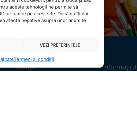
cum ar fi cookie-uri, pentru a stoca și/sau
ntru aceste tehnologii ne permite să
-uri unice pe acest site. Dacă nu îți dai
vea afecte negative asupra unor anumite
VEZI PREFERINȚELE
alitate
Termeni și condiții
Locații
Informații Ut
FollowMe Dr. Taberei
Regulament 
FollowMe Ghencea
Structură an 
FollowMe Titan
Contact
FollowMe Vitan
Testimoniale