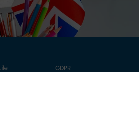
ile
GDPR
FollowMe
Politica de confidențialitate
școlar
Politica de Cookie
Termeni și condiții