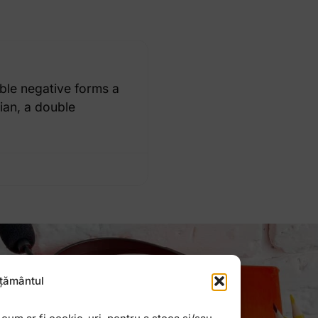
uble negative forms a
ian, a double
țământul
Newsletter