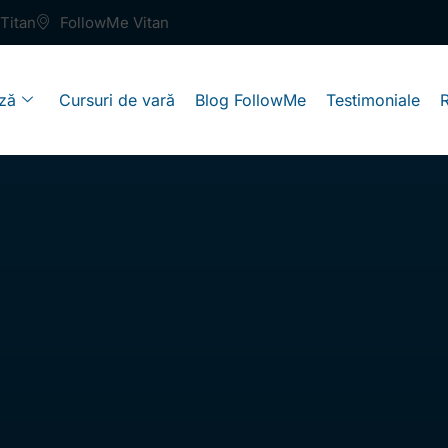
Titan
FollowMe Vitan
ză
Cursuri de vară
Blog FollowMe
Testimoniale