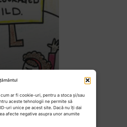
țământul
lor
cum ar fi cookie-uri, pentru a stoca și/sau
ntru aceste tehnologii ne permite să
l ca toata lumea
-uri unice pe acest site. Dacă nu îți dai
spre importanta
vea afecte negative asupra unor anumite
 subiect