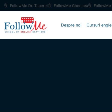
FollowMe Dr. Taberei
FollowMe Ghencea
FollowMe 
Despre noi
Cursuri engle