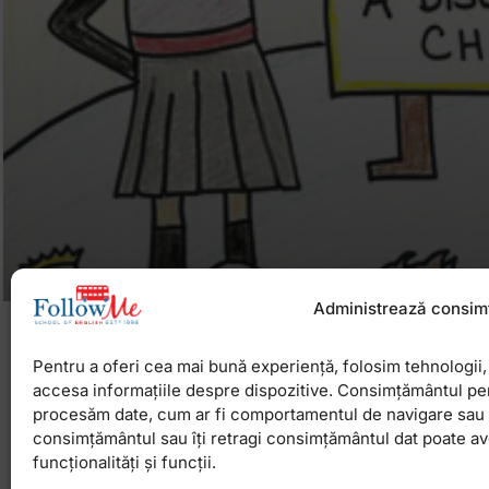
Administrează consim
Despre disciplina si respectarea reguli
Pentru a oferi cea mai bună experiență, folosim tehnologii, 
accesa informațiile despre dispozitive. Consimțământul pe
Problema cu respectarea regulilor e data de faptu
procesăm date, cum ar fi comportamentul de navigare sau ID
asociaza disciplina cu pedeapsa. Am mai scris de
consimțământul sau îți retragi consimțământul dat poate a
regulamentului, dar putem sustine cu tarie ca e un
funcționalități și funcții.