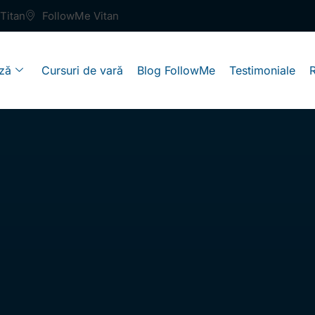
Titan
FollowMe Vitan
ză
Cursuri de vară
Blog FollowMe
Testimoniale