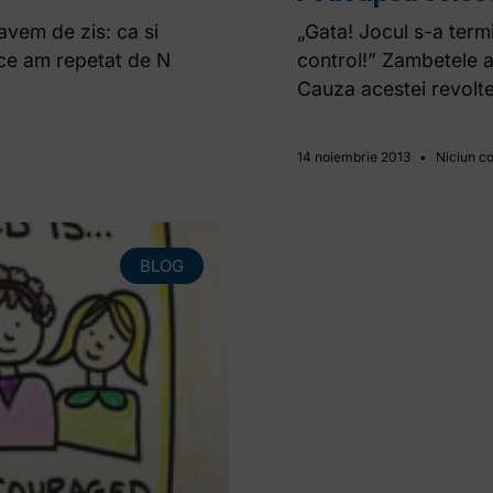
 avem de zis: ca si
„Gata! Jocul s-a term
a ce am repetat de N
control!” Zambetele au
Cauza acestei revolte
14 noiembrie 2013
Niciun c
BLOG