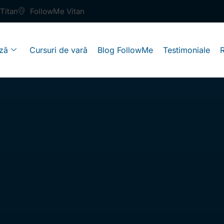
Titan
FollowMe Vitan
ză
Cursuri de vară
Blog FollowMe
Testimoniale