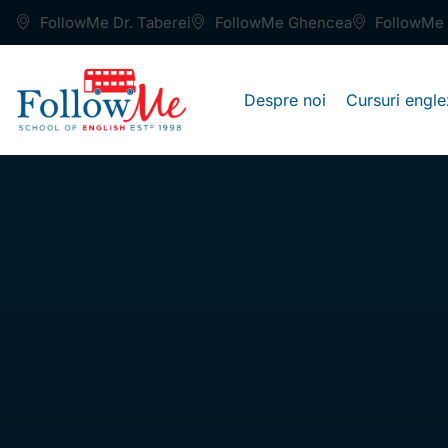
FollowMe Dr. Taberei
FollowMe Ghencea
FollowMe 
Despre noi
Cursuri engle