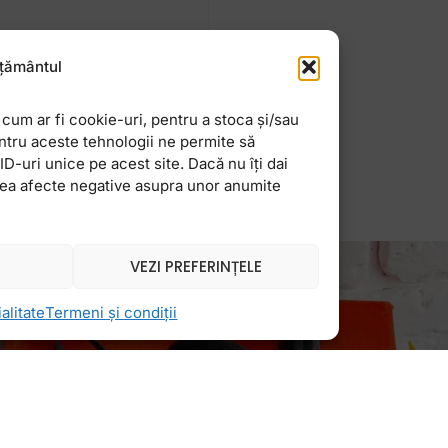
 o mie de sensuri, la
țământul
undeva între A1-B1
cum ar fi cookie-uri, pentru a stoca și/sau
ntru aceste tehnologii ne permite să
-uri unice pe acest site. Dacă nu îți dai
vea afecte negative asupra unor anumite
VEZI PREFERINȚELE
alitate
Termeni și condiții
Newsletter