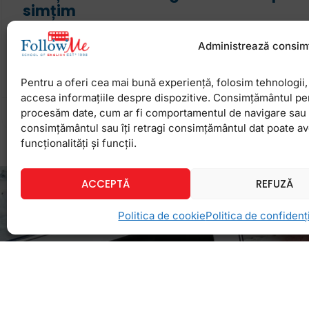
simțim
Simți că atunci când ești fericit, happy poate avea
Administrează consim
fel și sad? Chiar dacă nivelul tău de engleză este 
momentan, nu rămâne
Pentru a oferi cea mai bună experiență, folosim tehnologii, 
accesa informațiile despre dispozitive. Consimțământul pe
procesăm date, cum ar fi comportamentul de navigare sau ID
24 noiembrie 2023
Niciun comentariu
consimțământul sau îți retragi consimțământul dat poate a
funcționalități și funcții.
ACCEPTĂ
REFUZĂ
Politica de cookie
Politica de confidenți