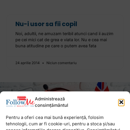
Nu-i usor sa fii copil
Noi, adultii, ne amuzam teribil atunci cand ii auzim
pe cei mici cat de grea e viata lor. Nu e cea mai
buna atitudine pe care o putem avea fata
24 aprilie 2014
Niciun comentariu
Newsletter
Administrează
consimțământul
Pentru a oferi cea mai bună experiență, folosim
tehnologii, cum ar fi cookie-uri, pentru a stoca și/sau