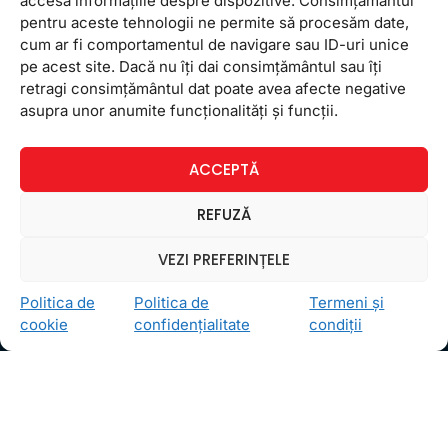
accesa informațiile despre dispozitive. Consimțământul
pentru aceste tehnologii ne permite să procesăm date,
cum ar fi comportamentul de navigare sau ID-uri unice
pe acest site. Dacă nu îți dai consimțământul sau îți
Ceea ce ne ghidează pe toţi cei din echipa FollowMe
retragi consimțământul dat poate avea afecte negative
este motto-ul
Învaţă zâmbind
. Vrem să realizăm asta
asupra unor anumite funcționalități și funcții.
pentru toţi cei care ne trec pragul, copii sau adulţi.
Locații
ACCEPTĂ
FollowMe Dr. Taberei
REFUZĂ
FollowMe Ghencea
FollowMe Titan
VEZI PREFERINȚELE
FollowMe Vitan
Politica de
Politica de
Termeni și
Informații Utile
cookie
confidențialitate
condiții
Regulament FollowMe
Structură an școlar
Contact
Testimoniale