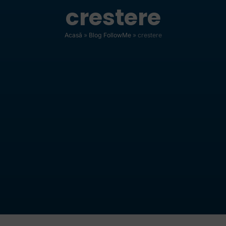
crestere
Acasă
»
Blog FollowMe
»
crestere