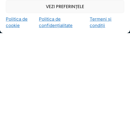
VEZI PREFERINȚELE
Politica de
Politica de
Termeni și
cookie
confidențialitate
condiții
Ceea ce ne ghidează pe toţi cei din echipa FollowMe
este motto-ul
Învaţă zâmbind
. Vrem să realizăm asta
pentru toţi cei care ne trec pragul, copii sau adulţi.
Locații
FollowMe Dr. Taberei
FollowMe Ghencea
FollowMe Titan
FollowMe Vitan
Informații Utile
Regulament FollowMe
Structură an școlar