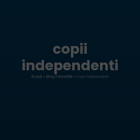
copii
independenti
Acasă
»
Blog FollowMe
»
copii independenti