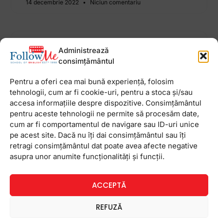
14 decembrie 2022
Niciun comentariu
Cum crestem copii
Administrează
independenti
consimțământul
Anii de maturitate si independenta ai copiilor par a
Pentru a oferi cea mai bună experiență, folosim
fi foarte departe de timpul prezent, dar niciodata
tehnologii, cum ar fi cookie-uri, pentru a stoca și/sau
nu e prea devreme pentru a-i invata cum sa fie pe
accesa informațiile despre dispozitive. Consimțământul
picioarele lor. Invatati-i
pentru aceste tehnologii ne permite să procesăm date,
cum ar fi comportamentul de navigare sau ID-uri unice
pe acest site. Dacă nu îți dai consimțământul sau îți
6 iulie 2015
Niciun comentariu
retragi consimțământul dat poate avea afecte negative
asupra unor anumite funcționalități și funcții.
ACCEPTĂ
Newsletter
REFUZĂ