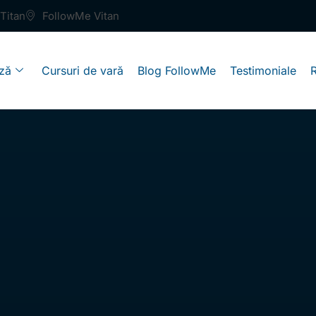
Titan
FollowMe Vitan
ză
Cursuri de vară
Blog FollowMe
Testimoniale