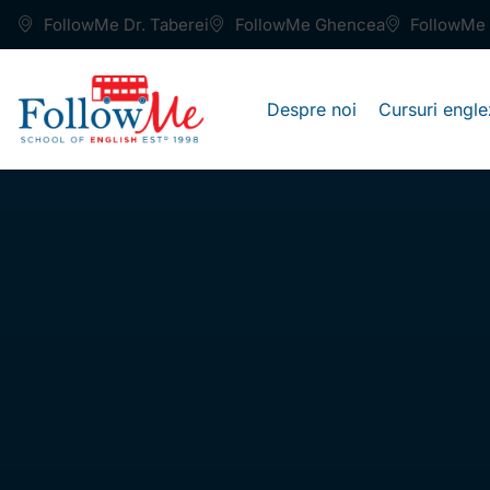
FollowMe Dr. Taberei
FollowMe Ghencea
FollowMe 
Despre noi
Cursuri engle