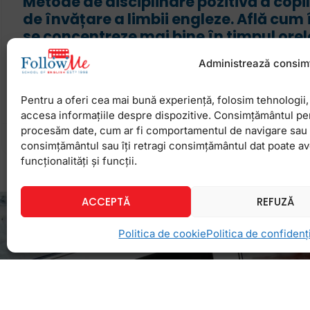
Metode de disciplinare pozitivă a copil
de învățare a limbii engleze. Află cum î
se concentreze mai bine în timpul orel
Mulți părinți, profesori, învățători se simt uneori de
Administrează consim
atunci când copiii întrerup orele, nu acordă atenție 
zgomotoși și par incapabili să se concentreze. Pri
Pentru a oferi cea mai bună experiență, folosim tehnologii, 
accesa informațiile despre dispozitive. Consimțământul pe
procesăm date, cum ar fi comportamentul de navigare sau ID
14 decembrie 2022
Niciun comentariu
consimțământul sau îți retragi consimțământul dat poate a
funcționalități și funcții.
ACCEPTĂ
REFUZĂ
Politica de cookie
Politica de confidenți