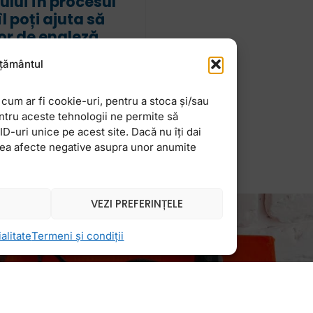
ului în procesul
l poți ajuta să
or de engleză
pășiți de situație
țământul
activităților, sunt
mul impuls ar
cum ar fi cookie-uri, pentru a stoca și/sau
ntru aceste tehnologii ne permite să
-uri unice pe acest site. Dacă nu îți dai
vea afecte negative asupra unor anumite
VEZI PREFERINȚELE
alitate
Termeni și condiții
Newsletter