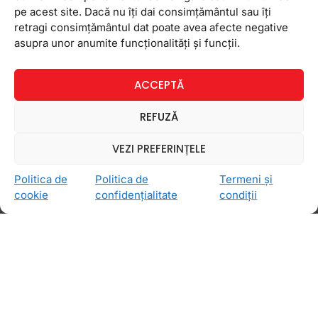
Mihaela, Gabriel si Gabriela! Multa sanatate si
pe acest site. Dacă nu îți dai consimțământul sau îți
putere de invatare tuturor cursantilor nostri care
retragi consimțământul dat poate avea afecte negative
poarta aceste nume! Speram sa va gasiti
asupra unor anumite funcționalități și funcții.
8 noiembrie 2012
Niciun comentariu
ACCEPTĂ
REFUZĂ
Concurs Halloween la Follow
VEZI PREFERINȚELE
Me
Politica de
Politica de
Termeni și
Se apropie una din cele mai inspaimantatoare zile
cookie
confidențialitate
condiții
din an: Halloween! E o zi in care putem da frau
liber imaginatiei si putem sa ne „transformam”
intr-unele din cele mai
29 octombrie 2012
Niciun comentariu