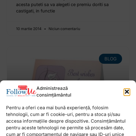
acesta puteti sa va alegeti ce premiu doriti sa
castigati, in functie
10 martie 2014
Niciun comentariu
BLOG
Administrează
consimțământul
Pentru a oferi cea mai bună experiență, folosim
tehnologii, cum ar fi cookie-uri, pentru a stoca și/sau
accesa informațiile despre dispozitive. Consimțământul
La multi ani!!! + un reminder
pentru aceste tehnologii ne permite să procesăm date,
La multi ani tuturor celor cu nume de Mihai,
cum ar fi comportamentul de navigare sau ID-uri unice