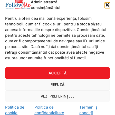
Administrează
In ultimele zile am primit o serie de eseuri de-a
consimțământul
dreptul impresionante. Copiii au avut de vorbit
despre trei lucruri la care nu pot renunta. Astazi
Pentru a oferi cea mai bună experiență, folosim
avem doua eseuri din
tehnologii, cum ar fi cookie-uri, pentru a stoca și/sau
accesa informațiile despre dispozitive. Consimțământul
pentru aceste tehnologii ne permite să procesăm date,
10 mai 2012
Niciun comentariu
cum ar fi comportamentul de navigare sau ID-uri unice
pe acest site. Dacă nu îți dai consimțământul sau îți
retragi consimțământul dat poate avea afecte negative
asupra unor anumite funcționalități și funcții.
Newsletter
ACCEPTĂ
REFUZĂ
VEZI PREFERINȚELE
Politica de
Politica de
Termeni și
cookie
confidențialitate
condiții