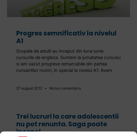
Progres semnificativ la nivelul
A1
Grupele de adulti au inceput din luna iunie
cursurile de engleza. Suntem la jumatatea cursului
si am vazut progrese remarcabile din partea
cursantilor nostri, in special la nivelul A1. Avem
27 august 2012
Niciun comentariu
Trei lucruri la care adolescentii
nu pot renunta. Saga poate
incepe!