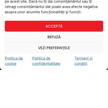
Newsletter
pe acest site. Dacă nu îți dai consimțământul sau îți
retragi consimțământul dat poate avea afecte negative
asupra unor anumite funcționalități și funcții.
ACCEPTĂ
REFUZĂ
Ceea ce ne ghidează pe toţi cei din echipa FollowMe
VEZI PREFERINȚELE
este motto-ul
Învaţă zâmbind
. Vrem să realizăm asta
pentru toţi cei care ne trec pragul, copii sau adulţi.
Politica de
Politica de
Termeni și
cookie
confidențialitate
condiții
Locații
FollowMe Dr. Taberei
FollowMe Ghencea
FollowMe Titan
FollowMe Vitan
Informații Utile