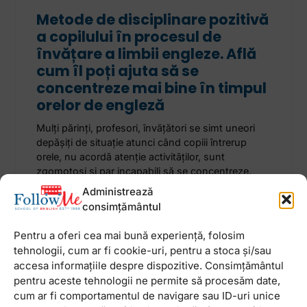
Metode de disciplinare pozitivă
a copilului în procesul de
învățare a limbii engleze. Află
cum îl poți ajuta să se
concentreze mai bine în timpul
orelor de engleză
Mulți părinți, profesori, învățători se simt uneori
depășiți de situație atunci când copiii întrerup
orele, nu acordă atenție activităților, sunt
zgomotoși și par incapabili să se concentreze.
Primul impuls ar
Administrează
consimțământul
14 decembrie 2022
Niciun comentariu
Pentru a oferi cea mai bună experiență, folosim
tehnologii, cum ar fi cookie-uri, pentru a stoca și/sau
accesa informațiile despre dispozitive. Consimțământul
pentru aceste tehnologii ne permite să procesăm date,
cum ar fi comportamentul de navigare sau ID-uri unice