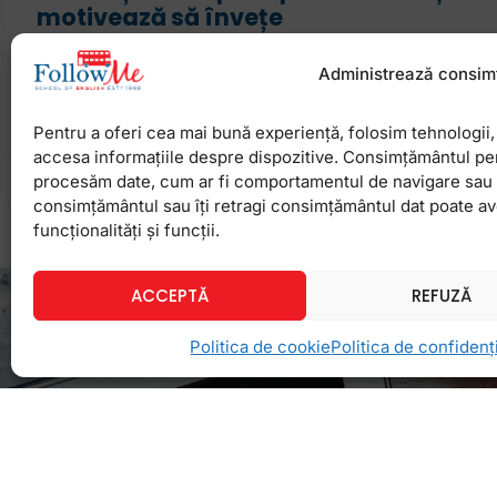
motivează să învețe
Primii ani de școală constituie fundamentul învăță
Administrează consim
mai târziu, copilul tău va construi castelul gândirii s
cursurile și specializările ulterioare. E important ca
Pentru a oferi cea mai bună experiență, folosim tehnologii, 
accesa informațiile despre dispozitive. Consimțământul pe
procesăm date, cum ar fi comportamentul de navigare sau ID
4 septembrie 2024
Niciun comentariu
consimțământul sau îți retragi consimțământul dat poate a
funcționalități și funcții.
ACCEPTĂ
REFUZĂ
Politica de cookie
Politica de confidenți