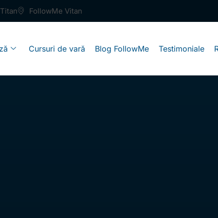
Titan
FollowMe Vitan
ză
Cursuri de vară
Blog FollowMe
Testimoniale