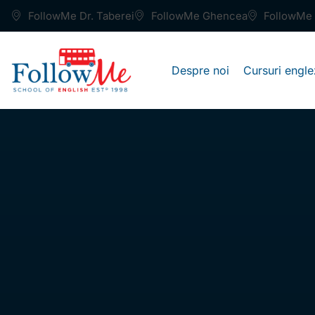
FollowMe Dr. Taberei
FollowMe Ghencea
FollowMe 
Despre noi
Cursuri engle