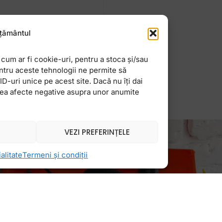
rii academice pe care,
țământul
ale, prin școlile,
 el să
cum ar fi cookie-uri, pentru a stoca și/sau
ntru aceste tehnologii ne permite să
-uri unice pe acest site. Dacă nu îți dai
vea afecte negative asupra unor anumite
VEZI PREFERINȚELE
alitate
Termeni și condiții
Newsletter