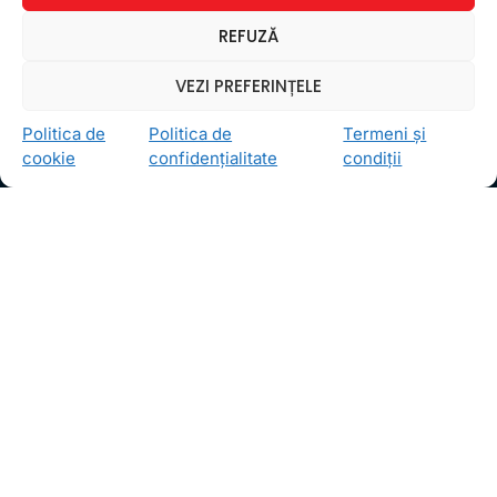
Ceea ce ne ghidează pe toţi cei din echipa FollowMe
REFUZĂ
este motto-ul
Învaţă zâmbind
. Vrem să realizăm asta
pentru toţi cei care ne trec pragul, copii sau adulţi.
VEZI PREFERINȚELE
Locații
Politica de
Politica de
Termeni și
FollowMe Dr. Taberei
cookie
confidențialitate
condiții
FollowMe Ghencea
FollowMe Titan
FollowMe Vitan
Informații Utile
Regulament FollowMe
Structură an școlar
Contact
Testimoniale
GDPR
Politica de confidențialitate