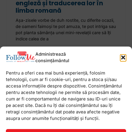
engleză și traducerea lor în
limba romană
Așa-zisele vorbe de duh rostite, cu diferite ocazii,
de oameni faimoși te pot amuza, te pot intriga sau
pot planta sămânța unei mini-revelații care să îți
indice calea de a
Administrează
22 august 2023
Niciun comentariu
consimțământul
Pentru a oferi cea mai bună experiență, folosim
tehnologii, cum ar fi cookie-uri, pentru a stoca și/sau
accesa informațiile despre dispozitive. Consimțământul
Newsletter
pentru aceste tehnologii ne permite să procesăm date,
cum ar fi comportamentul de navigare sau ID-uri unice
pe acest site. Dacă nu îți dai consimțământul sau îți
retragi consimțământul dat poate avea afecte negative
asupra unor anumite funcționalități și funcții.