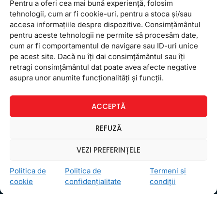
Pentru a oferi cea mai bună experiență, folosim
tehnologii, cum ar fi cookie-uri, pentru a stoca și/sau
accesa informațiile despre dispozitive. Consimțământul
pentru aceste tehnologii ne permite să procesăm date,
cum ar fi comportamentul de navigare sau ID-uri unice
pe acest site. Dacă nu îți dai consimțământul sau îți
retragi consimțământul dat poate avea afecte negative
Ceea ce ne ghidează pe toţi cei din echipa FollowMe
asupra unor anumite funcționalități și funcții.
este motto-ul
Învaţă zâmbind
. Vrem să realizăm asta
pentru toţi cei care ne trec pragul, copii sau adulţi.
ACCEPTĂ
Locații
REFUZĂ
FollowMe Dr. Taberei
FollowMe Ghencea
VEZI PREFERINȚELE
FollowMe Titan
Politica de
Politica de
Termeni și
FollowMe Vitan
cookie
confidențialitate
condiții
Informații Utile
Regulament FollowMe