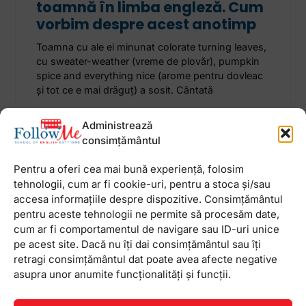
toamnă în limba engleză. Cum
vorbim despre acest anotimp
Toamna cu ale ei minunat colorate turning leaves,
cu sweater-weather (vreme de plovăr), pumpkin
spice and everything nice (arome pentru dovleac
și tot ce e mai drăguț) a sosit. Cântată
Administrează
1 octombrie 2024
Niciun comentariu
consimțământul
Pentru a oferi cea mai bună experiență, folosim
tehnologii, cum ar fi cookie-uri, pentru a stoca și/sau
accesa informațiile despre dispozitive. Consimțământul
Newsletter
pentru aceste tehnologii ne permite să procesăm date,
cum ar fi comportamentul de navigare sau ID-uri unice
pe acest site. Dacă nu îți dai consimțământul sau îți
retragi consimțământul dat poate avea afecte negative
asupra unor anumite funcționalități și funcții.