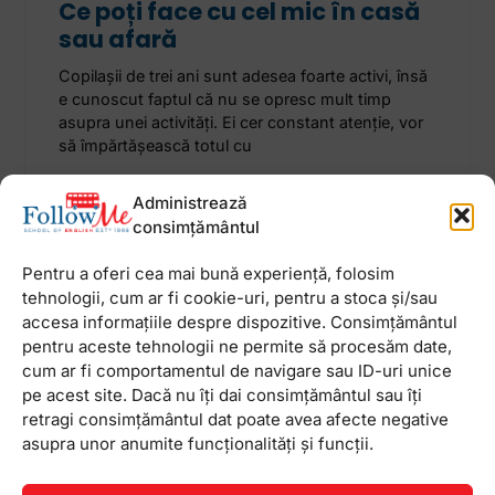
Ce poți face cu cel mic în casă
sau afară
Copilașii de trei ani sunt adesea foarte activi, însă
e cunoscut faptul că nu se opresc mult timp
asupra unei activități. Ei cer constant atenție, vor
să împărtășească totul cu
Administrează
4 iulie 2023
Niciun comentariu
consimțământul
Pentru a oferi cea mai bună experiență, folosim
tehnologii, cum ar fi cookie-uri, pentru a stoca și/sau
accesa informațiile despre dispozitive. Consimțământul
Newsletter
pentru aceste tehnologii ne permite să procesăm date,
cum ar fi comportamentul de navigare sau ID-uri unice
pe acest site. Dacă nu îți dai consimțământul sau îți
retragi consimțământul dat poate avea afecte negative
asupra unor anumite funcționalități și funcții.