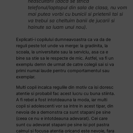
neascultarii (daca se strica
telefonul/laptopul din sala de clasa, nu vom
mai putea vorbi cu bunicii si prietenii tai si
va trebui sa cheltuim banii de jucarii si
hainute sa luam unul nou).
Explicati-i copilului dumneavoastra ca va da de
reguli peste tot unde va merge: la gradinita, la
scoala, la universitate sau la serviciu, asa ca e
bine sa stie sa le respecte de mic. Astfel, va fi un
exemplu demn de urmat de catre colegii sai si va
primi numai laude pentru comportamentul sau
exemplar.
Multi copii incalca regulile din motiv ca isi doresc
atentie si probabil fac acest lucru cu buna stiinta.
A fi rebel a fost intotdeauna la moda, iar multi
copii si adolescenti vor sa intre in acest tipar, din
nevoia de a demonstra ca sunt stapani pe sine
(ceea ce nu e intotdeauna adevarat). Cei care
sunt cu adevarat stapani pe sine isi pot pastra
calmul si focusa atentia oricand este nevoie, fara