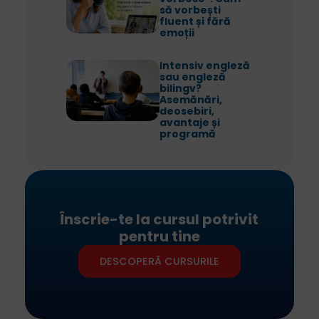
să vorbești
fluent și fără
emoții
Intensiv engleză
sau engleză
bilingv?
Asemănări,
deosebiri,
avantaje și
programă
Înscrie-te la cursul potrivit
pentru tine
DESCOPERĂ CURSURILE