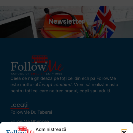
Newsletter
Ceea ce ne ghidează pe toţi cei din echipa FollowMe
este motto-ul
Învaţă zâmbind
. Vrem să realizăm asta
pentru toţi cei care ne trec pragul, copii sau adulţi.
Locații
FollowMe Dr. Taberei
FollowMe Ghencea
Administrează
FollowMe Titan