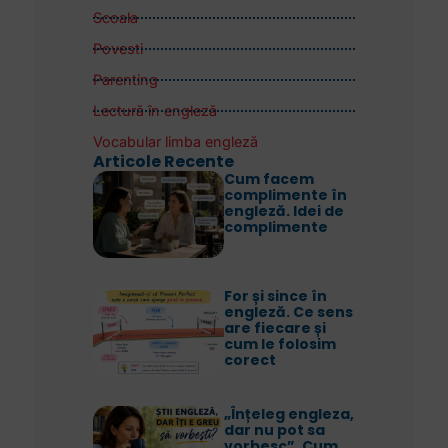
Scoala
Povesti
Parenting
Lectură în engleză
Vocabular limba engleză
Articole Recente
Cum facem
complimente în
engleză. Idei de
complimente
For și since în
engleză. Ce sens
are fiecare și
cum le folosim
corect
„Înțeleg engleza,
dar nu pot sa
vorbesc”. Cum