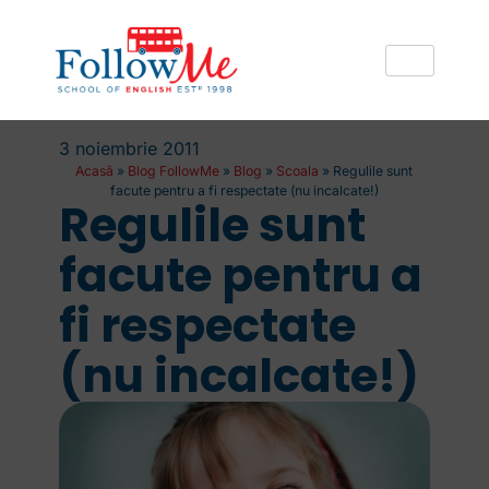
3 noiembrie 2011
Acasă
»
Blog FollowMe
»
Blog
»
Scoala
»
Regulile sunt
facute pentru a fi respectate (nu incalcate!)
Regulile sunt
facute pentru a
fi respectate
(nu incalcate!)