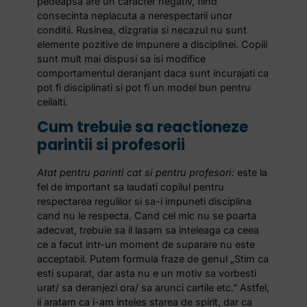
pedeapsa are un caracter negativ, fiind
consecinta neplacuta a nerespectarii unor
conditii. Rusinea, dizgratia si necazul nu sunt
elemente pozitive de impunere a disciplinei. Copiii
sunt mult mai dispusi sa isi modifice
comportamentul deranjant daca sunt incurajati ca
pot fi disciplinati si pot fi un model bun pentru
ceilalti.
Cum trebuie sa reactioneze
parintii si profesorii
Atat pentru parinti cat si pentru profesori:
este la
fel de important sa laudati copilul pentru
respectarea regulilor si sa-i impuneti disciplina
cand nu le respecta. Cand cel mic nu se poarta
adecvat, trebuie sa il lasam sa inteleaga ca ceea
ce a facut intr-un moment de suparare nu este
acceptabil. Putem formula fraze de genul „Stim ca
esti suparat, dar asta nu e un motiv sa vorbesti
urat/ sa deranjezi ora/ sa arunci cartile etc.” Astfel,
ii aratam ca i-am inteles starea de spirit, dar ca