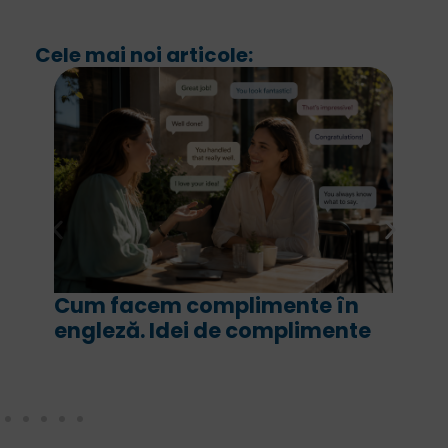
Cele mai noi articole:
For și since în engleză. Ce sens
are fiecare și cum le folosim
corect