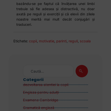
bazându-se pe faptul că învățarea unei limbi
trebuie să fie adesea și distractivă, nu doar
axată pe reguli și exerciții și că elevii din zilele
noastre merită mai mult decât conjugări și
traduceri.
Etichete:
copii
,
motivatie
,
parinti
,
reguli
,
scoala
Categorii
dezvoltarea atentiei la copii
Engleza pentru adulţi
Examene Cambridge
Gramatică engleză