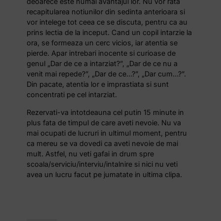
deoarece este numai avantajul lor. Nu vor rata
recapitularea notiunilor din sedinta anterioara si
vor intelege tot ceea ce se discuta, pentru ca au
prins lectia de la inceput. Cand un copil intarzie la
ora, se formeaza un cerc vicios, iar atentia se
pierde. Apar intrebari inocente si curioase de
genul „Dar de ce a intarziat?”, „Dar de ce nu a
venit mai repede?”, „Dar de ce…?”, „Dar cum…?”.
Din pacate, atentia lor e imprastiata si sunt
concentrati pe cel intarziat.
Rezervati-va intotdeauna cel putin 15 minute in
plus fata de timpul de care aveti nevoie. Nu va
mai ocupati de lucruri in ultimul moment, pentru
ca mereu se va dovedi ca aveti nevoie de mai
mult. Astfel, nu veti gafai in drum spre
scoala/serviciu/interviu/intalnire si nici nu veti
avea un lucru facut pe jumatate in ultima clipa.