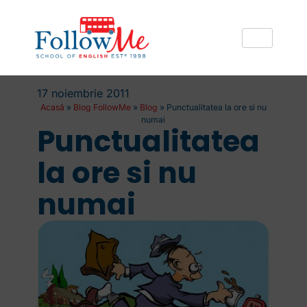
17 noiembrie 2011
Acasă
»
Blog FollowMe
»
Blog
»
Punctualitatea la ore si nu
numai
Punctualitatea
la ore si nu
numai