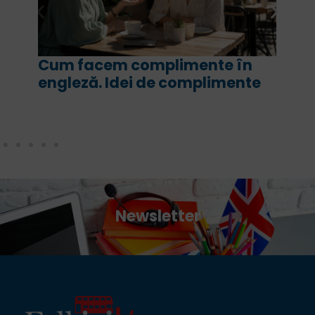
în
For și since în engleză. Ce sens
nte
are fiecare și cum le folosim
corect
Newsletter