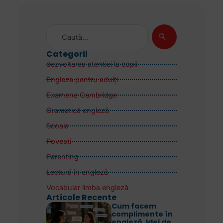
Categorii
dezvoltarea atentiei la copii
Engleza pentru adulţi
Examene Cambridge
Gramatică engleză
Scoala
Povesti
Parenting
Lectură în engleză
Vocabular limba engleză
Articole Recente
Cum facem
complimente în
engleză. Idei de