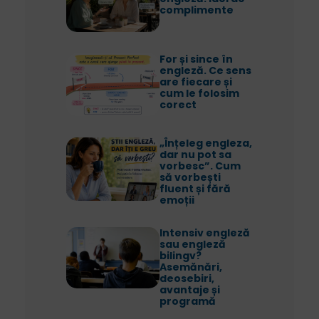
complimente
For și since în
engleză. Ce sens
are fiecare și
cum le folosim
corect
„Înțeleg engleza,
dar nu pot sa
vorbesc”. Cum
să vorbești
fluent și fără
emoții
Intensiv engleză
sau engleză
bilingv?
Asemănări,
deosebiri,
avantaje și
programă