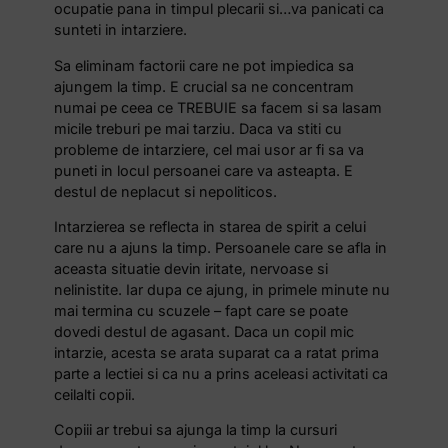
ocupatie pana in timpul plecarii si…va panicati ca
sunteti in intarziere.
Sa eliminam factorii care ne pot impiedica sa
ajungem la timp. E crucial sa ne concentram
numai pe ceea ce TREBUIE sa facem si sa lasam
micile treburi pe mai tarziu. Daca va stiti cu
probleme de intarziere, cel mai usor ar fi sa va
puneti in locul persoanei care va asteapta. E
destul de neplacut si nepoliticos.
Intarzierea se reflecta in starea de spirit a celui
care nu a ajuns la timp. Persoanele care se afla in
aceasta situatie devin iritate, nervoase si
nelinistite. Iar dupa ce ajung, in primele minute nu
mai termina cu scuzele – fapt care se poate
dovedi destul de agasant. Daca un copil mic
intarzie, acesta se arata suparat ca a ratat prima
parte a lectiei si ca nu a prins aceleasi activitati ca
ceilalti copii.
Copiii ar trebui sa ajunga la timp la cursuri