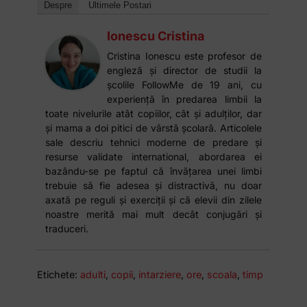
Despre
Ultimele Postari
Ionescu Cristina
Cristina Ionescu este profesor de
engleză și director de studii la
școlile FollowMe de 19 ani, cu
experiență în predarea limbii la
toate nivelurile atât copiilor, cât și adulților, dar
și mama a doi pitici de vârstă școlară. Articolele
sale descriu tehnici moderne de predare și
resurse validate international, abordarea ei
bazându-se pe faptul că învățarea unei limbi
trebuie să fie adesea și distractivă, nu doar
axată pe reguli și exerciții și că elevii din zilele
noastre merită mai mult decât conjugări și
traduceri.
Etichete:
adulti
,
copii
,
intarziere
,
ore
,
scoala
,
timp