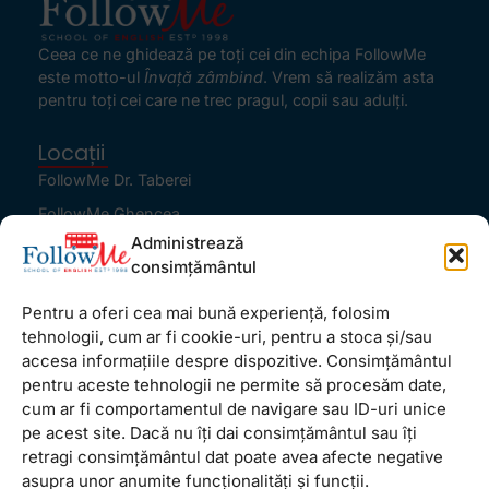
Ceea ce ne ghidează pe toţi cei din echipa FollowMe
este motto-ul
Învaţă zâmbind
. Vrem să realizăm asta
pentru toţi cei care ne trec pragul, copii sau adulţi.
Locații
FollowMe Dr. Taberei
FollowMe Ghencea
Administrează
FollowMe Titan
consimțământul
FollowMe Vitan
Pentru a oferi cea mai bună experiență, folosim
Informații Utile
tehnologii, cum ar fi cookie-uri, pentru a stoca și/sau
Regulament FollowMe
accesa informațiile despre dispozitive. Consimțământul
Structură an școlar
pentru aceste tehnologii ne permite să procesăm date,
cum ar fi comportamentul de navigare sau ID-uri unice
Contact
pe acest site. Dacă nu îți dai consimțământul sau îți
Testimoniale
retragi consimțământul dat poate avea afecte negative
GDPR
asupra unor anumite funcționalități și funcții.