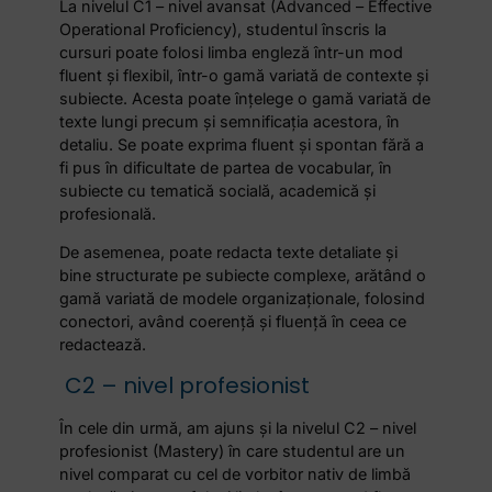
La nivelul C1 – nivel avansat (Advanced – Effective
Operational Proficiency), studentul înscris la
cursuri poate folosi limba engleză într-un mod
fluent și flexibil, într-o gamă variată de contexte și
subiecte. Acesta poate înțelege o gamă variată de
texte lungi precum și semnificația acestora, în
detaliu. Se poate exprima fluent și spontan fără a
fi pus în dificultate de partea de vocabular, în
subiecte cu tematică socială, academică și
profesională.
De asemenea, poate redacta texte detaliate și
bine structurate pe subiecte complexe, arătând o
gamă variată de modele organizaționale, folosind
conectori, având coerență și fluență în ceea ce
redactează.
C2 – nivel profesionist
În cele din urmă, am ajuns și la nivelul C2 – nivel
profesionist (Mastery) în care studentul are un
nivel comparat cu cel de vorbitor nativ de limbă