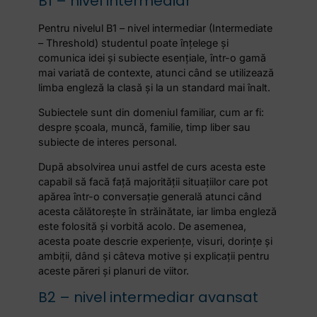
B1 – nivel intermediar
Pentru nivelul B1 – nivel intermediar (Intermediate
– Threshold) studentul poate înțelege și
comunica idei și subiecte esențiale, într-o gamă
mai variată de contexte, atunci când se utilizează
limba engleză la clasă și la un standard mai înalt.
Subiectele sunt din domeniul familiar, cum ar fi:
despre școala, muncă, familie, timp liber sau
subiecte de interes personal.
După absolvirea unui astfel de curs acesta este
capabil să facă față majorității situațiilor care pot
apărea într-o conversație generală atunci când
acesta călătorește în străinătate, iar limba engleză
este folosită și vorbită acolo. De asemenea,
acesta poate descrie experiențe, visuri, dorințe și
ambiții, dând și câteva motive și explicații pentru
aceste păreri și planuri de viitor.
B2 – nivel intermediar avansat