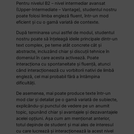
Pentru nivelul B2 – nivel intermediar avansat
(Upper-Intermediate – Vantage), studentul nostru
poate folosi limba engleză fluent, într-un mod
eficient și cu o gamă variată de contexte.
După terminarea unui astfel de modul, studentul
nostru poate să înțeleagă ideile principale dintr-un
text complex, pe teme atât concrete cât și
abstracte, incluzând chiar și discuții tehnice în
domeniul în care acesta activează. Poate
interacționa cu spontaneitate și fluență, atunci
când interacționează cu vorbitorii nativi de limbă
engleză, cel mai probabil fără a întâmpina
dificultăți.
De asemenea, mai poate produce texte într-un
mod clar și detaliat pe o gamă variată de subiecte,
explicându-și punctul de vedere pe un anumit
topic, spunând chiar și avantajele și dezavantajele
acelei opțiuni. Așa cum am menționat anterior,
totul depinde de student și mai ales de interesul
cu care lucrează și interacționează la acest nivel