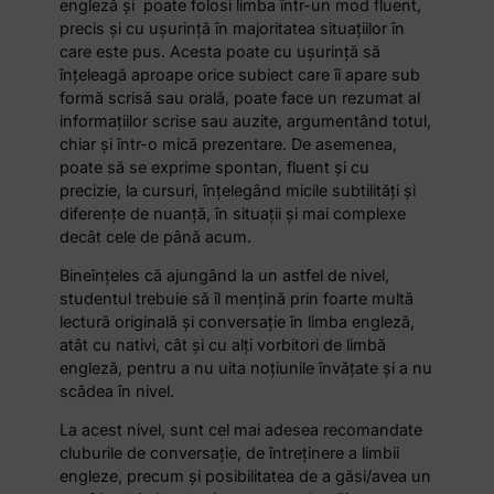
engleză și poate folosi limba într-un mod fluent,
precis și cu ușurință în majoritatea situațiilor în
care este pus. Acesta poate cu ușurință să
înțeleagă aproape orice subiect care îi apare sub
formă scrisă sau orală, poate face un rezumat al
informațiilor scrise sau auzite, argumentând totul,
chiar și într-o mică prezentare. De asemenea,
poate să se exprime spontan, fluent și cu
precizie, la cursuri, înțelegând micile subtilități și
diferențe de nuanță, în situații și mai complexe
decât cele de până acum.
Bineînțeles că ajungând la un astfel de nivel,
studentul trebuie să îl mențină prin foarte multă
lectură originală și conversație în limba engleză,
atât cu nativi, cât și cu alți vorbitori de limbă
engleză, pentru a nu uita noțiunile învățate și a nu
scădea în nivel.
La acest nivel, sunt cel mai adesea recomandate
cluburile de conversație, de întreținere a limbii
engleze, precum și posibilitatea de a găsi/avea un