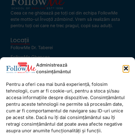
Ceea ce ne ghidează pe toţi cei din echipa FollowMe
este motto-ul
Învaţă zâmbind
. Vrem să realizăm asta
pentru toţi cei care ne trec pragul, copii sau adulţi.
Locații
FollowMe Dr. Taberei
FollowMe Ghencea
Administrează
FollowMe Titan
consimțământul
FollowMe Vitan
Pentru a oferi cea mai bună experiență, folosim
Informații Utile
tehnologii, cum ar fi cookie-uri, pentru a stoca și/sau
Regulament FollowMe
accesa informațiile despre dispozitive. Consimțământul
Structură an școlar
pentru aceste tehnologii ne permite să procesăm date,
cum ar fi comportamentul de navigare sau ID-uri unice
Contact
pe acest site. Dacă nu îți dai consimțământul sau îți
Testimoniale
retragi consimțământul dat poate avea afecte negative
GDPR
asupra unor anumite funcționalități și funcții.