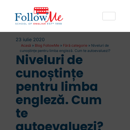
23 iulie 2020
Acasă
»
Blog FollowMe
»
Fără categorie
»
Niveluri de
cunoștințe pentru limba engleză. Cum te autoevaluezi?
Niveluri de
cunoștințe
pentru limba
engleză. Cum
te
autoevaluezi?