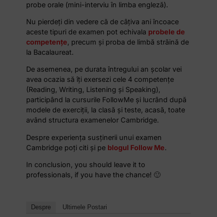
probe orale (mini-interviu în limba engleză).
Nu pierdeți din vedere că de câțiva ani încoace
aceste tipuri de examen pot echivala
probele de
competențe
, precum și proba de limbă străină de
la Bacalaureat.
De asemenea, pe durata întregului an școlar vei
avea ocazia să îți exersezi cele 4 competențe
(Reading, Writing, Listening și Speaking),
participând la cursurile FollowMe și lucrând după
modele de exerciții, la clasă și teste, acasă, toate
având structura examenelor Cambridge.
Despre experiența susținerii unui examen
Cambridge poți citi și pe
blogul Follow Me
.
In conclusion, you should leave it to
professionals, if you have the chance! 🙂
Despre
Ultimele Postari