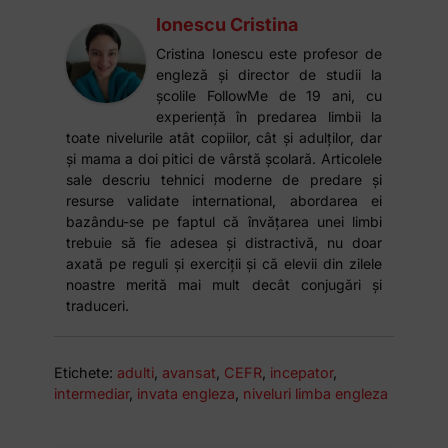
Ionescu Cristina
Cristina Ionescu este profesor de
engleză și director de studii la
școlile FollowMe de 19 ani, cu
experiență în predarea limbii la
toate nivelurile atât copiilor, cât și adulților, dar
și mama a doi pitici de vârstă școlară. Articolele
sale descriu tehnici moderne de predare și
resurse validate international, abordarea ei
bazându-se pe faptul că învățarea unei limbi
trebuie să fie adesea și distractivă, nu doar
axată pe reguli și exerciții și că elevii din zilele
noastre merită mai mult decât conjugări și
traduceri.
Etichete:
adulti
,
avansat
,
CEFR
,
incepator
,
intermediar
,
invata engleza
,
niveluri limba engleza