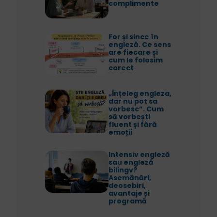
complimente
For și since în
engleză. Ce sens
are fiecare și
cum le folosim
corect
„Înțeleg engleza,
dar nu pot sa
vorbesc”. Cum
să vorbești
fluent și fără
emoții
Intensiv engleză
sau engleză
bilingv?
Asemănări,
deosebiri,
avantaje și
programă