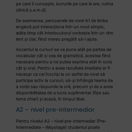
pe care îi cunoaște, lucrurile pe care le are, rutina
zilnică ș.a.m.d).
De asemenea, persoanele de nivel A1 de limba
engleză pot interacționa într-un mod simplu,
atâta timp cât interlocutorul vorbește într-un ritm
lent și clar, fiind mereu pregătit să-l ajute.
Accentul la cursuri se va pune atât pe partea de
vocabular cât și cea de gramatică, acestea fiind
necesare pentru a ne putea exprima atât în scris
cât și oral. Pentru a avea rezultate imediate ar fi
necesar ca cei înscriși la un astfel de nivel să
participe activ la cursuri, să-și înfrângă teama de
a vorbi sau răspunde la oră, precum și de a avea
disponibilitatea de a lucra suplimentar (fișe sau
teme chiar) și acasă, în timpul liber.
A2 – nivel pre-intermediar
Pentru nivelul A2 – nivel pre-intermediar (Pre-
Intermediate – Waystage) studentul poate