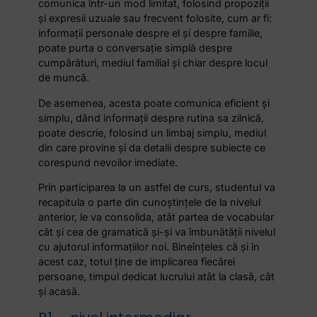
comunica într-un mod limitat, folosind propoziții
și expresii uzuale sau frecvent folosite, cum ar fi:
informații personale despre el și despre familie,
poate purta o conversație simplă despre
cumpărături, mediul familial și chiar despre locul
de muncă.
De asemenea, acesta poate comunica eficient și
simplu, dând informații despre rutina sa zilnică,
poate descrie, folosind un limbaj simplu, mediul
din care provine și da detalii despre subiecte ce
corespund nevoilor imediate.
Prin participarea la un astfel de curs, studentul va
recapitula o parte din cunoștințele de la nivelul
anterior, le va consolida, atât partea de vocabular
cât și cea de gramatică și-și va îmbunătății nivelul
cu ajutorul informațiilor noi. Bineînțeles că și în
acest caz, totul ține de implicarea fiecărei
persoane, timpul dedicat lucrului atât la clasă, cât
și acasă.