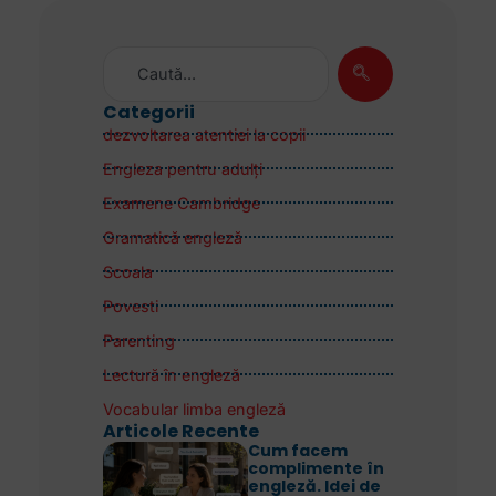
Categorii
dezvoltarea atentiei la copii
Engleza pentru adulţi
Examene Cambridge
Gramatică engleză
Scoala
Povesti
Parenting
Lectură în engleză
Vocabular limba engleză
Articole Recente
Cum facem
complimente în
engleză. Idei de