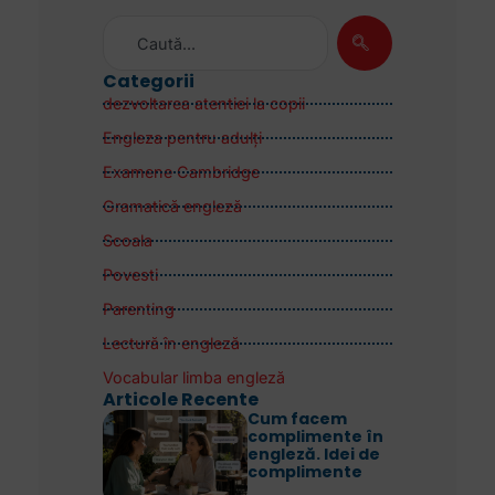
Categorii
dezvoltarea atentiei la copii
Engleza pentru adulţi
Examene Cambridge
Gramatică engleză
Scoala
Povesti
Parenting
Lectură în engleză
Vocabular limba engleză
Articole Recente
Cum facem
complimente în
engleză. Idei de
complimente