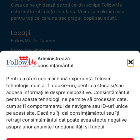
Ceea ce ne ghidează pe toţi cei din echipa FollowMe
este motto-ul
Învaţă zâmbind
. Vrem să realizăm asta
pentru toţi cei care ne trec pragul, copii sau adulţi.
Locații
FollowMe Dr. Taberei
FollowMe Ghencea
Administrează
FollowMe Titan
consimțământul
FollowMe Vitan
Pentru a oferi cea mai bună experiență, folosim
Informații Utile
tehnologii, cum ar fi cookie-uri, pentru a stoca și/sau
Regulament FollowMe
accesa informațiile despre dispozitive. Consimțământul
Structură an școlar
pentru aceste tehnologii ne permite să procesăm date,
cum ar fi comportamentul de navigare sau ID-uri unice
Contact
pe acest site. Dacă nu îți dai consimțământul sau îți
Testimoniale
retragi consimțământul dat poate avea afecte negative
GDPR
asupra unor anumite funcționalități și funcții.
Politica de confidențialitate