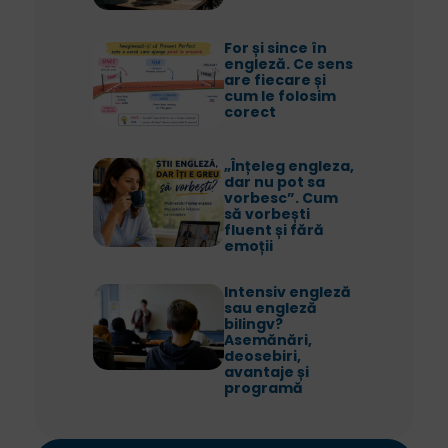
For și since în
engleză. Ce sens
are fiecare și
cum le folosim
corect
„Înțeleg engleza,
dar nu pot sa
vorbesc”. Cum
să vorbești
fluent și fără
emoții
Intensiv engleză
sau engleză
bilingv?
Asemănări,
deosebiri,
avantaje și
programă