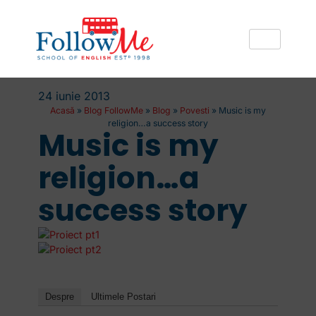
24 iunie 2013
Acasă
»
Blog FollowMe
»
Blog
»
Povesti
»
Music is my
religion…a success story
Music is my
religion…a
success story
Despre
Ultimele Postari