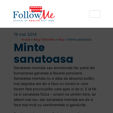
19 mai 2014
Acasă
»
Blog FollowMe
»
Blog
»
Minte sanatoasa
Minte
sanatoasa
Sanatatea mentala sau emotionala fac parte din
bunastarea generala a fiecarei persoane.
Sanatatea mentala nu e data de absenta bolilor,
mai degraba are de-a face cu modul in care
facem fata provocarilor care apar zi de zi. E la fel
ca si sanatatea fizica – uneori ne simtim bine, iar
alteori mai rau, dar sanatatea mentala are de-a
face mai mult cu sentimentele si gandurile.