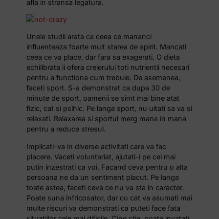
afla in stransa legatura.
Unele studii arata ca ceea ce mananci
influenteaza foarte mult starea de spirit. Mancati
ceea ce va place, dar fara sa exagerati. O dieta
echilibrata ii ofera creierului toti nutrientii necesari
pentru a functiona cum trebuie. De asemenea,
faceti sport. S-a demonstrat ca dupa 30 de
minute de sport, oamenii se simt mai bine atat
fizic, cat si psihic. Pe langa sport, nu uitati sa va si
relaxati. Relaxarea si sportul merg mana in mana
pentru a reduce stresul.
Implicati-va in diverse activitati care va fac
placere. Vaceti voluntariat, ajutati-i pe cei mai
putin inzestrati ca voi. Facand ceva pentru o alta
persoana ne da un sentiment placut. Pe langa
toate astea, faceti ceva ce nu va sta in caracter.
Poate suna infricosator, dar cu cat va asumati mai
multe riscuri va demonstrati ca puteti face fata
situatiilor cele mai dificile. Cine stie, poate invatati