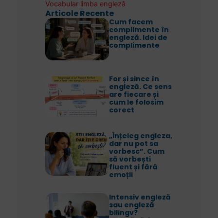
Vocabular limba engleză
Articole Recente
Cum facem
complimente în
engleză. Idei de
complimente
For și since în
engleză. Ce sens
are fiecare și
cum le folosim
corect
„Înțeleg engleza,
dar nu pot sa
vorbesc”. Cum
să vorbești
fluent și fără
emoții
Intensiv engleză
sau engleză
bilingv?