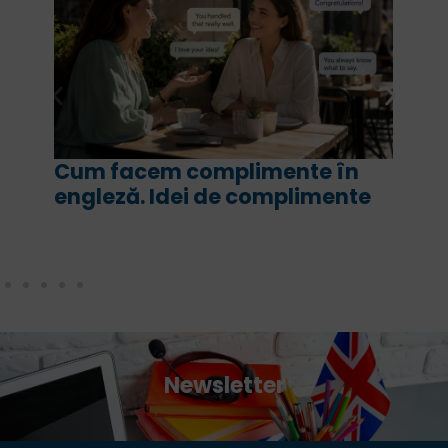
Cum facem complimente în
For 
engleză. Idei de complimente
are 
cor
Newsletter