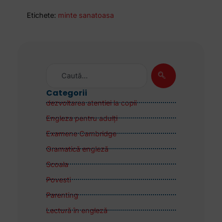
Etichete:
minte sanatoasa
Categorii
dezvoltarea atentiei la copii
Engleza pentru adulţi
Examene Cambridge
Gramatică engleză
Scoala
Povesti
Parenting
Lectură în engleză