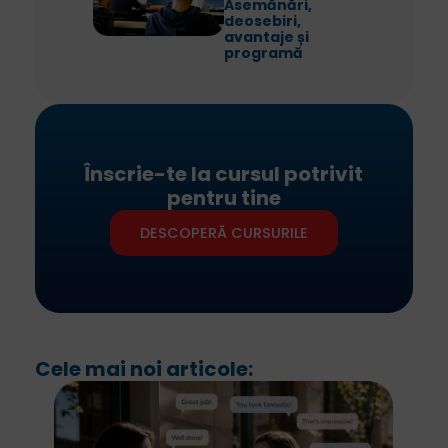
Asemănări,
deosebiri,
avantaje și
programă
Înscrie-te la cursul potrivit
pentru tine
DESCOPERĂ CURSURILE
Cele mai noi articole: