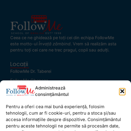
Ceea ce ne ghidează pe toţi cei din echipa FollowMe
este motto-ul
Învaţă zâmbind
. Vrem să realizăm asta
pentru toţi cei care ne trec pragul, copii sau adulţi.
Locații
FollowMe Dr. Taberei
FollowMe Ghencea
Administrează
FollowMe Titan
consimțământul
FollowMe Vitan
Pentru a oferi cea mai bună experiență, folosim
Informații Utile
tehnologii, cum ar fi cookie-uri, pentru a stoca și/sau
Regulament FollowMe
accesa informațiile despre dispozitive. Consimțământul
Structură an școlar
pentru aceste tehnologii ne permite să procesăm date,