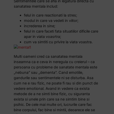
Sentimentele care se afla in legatura directa cu
sanatatea mentala includ:
felul in care reactionati la stres;
modul in care va vedeti in viitor;
increderea in sine;
felul in care faceti fata situatiilor dificile care
apar in viata voasrtra;
cum va simtiti cu privire la viata voastra.
Multi oameni cred ca sanatatea mentala
inseamna ca e ceva in neregula cu creierul – ca
persoana cu probleme de sanatate mentala este
„nebuna” sau „dementa”. Cand emotiile,
gandurile sau sentimentele ni se disturba. Asa
cum ne e rau fizic, ne poate fi rau si din punct de
vedere emotional. Avand in vedere ca exista
metode de a ne simti bine fizic, cu siguranta
exista si unele prin care sa ne simtim bine si
psihic. De cele mai multe ori, lucrurile care fac
bine corpului, fac bine si mintii, deoarece ele se