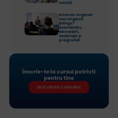
emoții
Intensiv engleză
sau engleză
bilingv?
Asemănări,
deosebiri,
avantaje și
programă
Înscrie-te la cursul potrivit
pentru tine
DESCOPERĂ CURSURILE