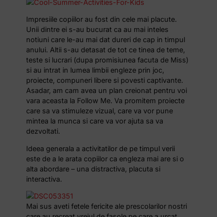
Impresiile copiilor au fost din cele mai placute.
Unii dintre ei s-au bucurat ca au mai inteles
notiuni care le-au mai dat dureri de cap in timpul
anului. Altii s-au detasat de tot ce tinea de teme,
teste si lucrari (dupa promisiunea facuta de Miss)
si au intrat in lumea limbii engleze prin joc,
proiecte, compuneri libere si povesti captivante.
Asadar, am cam avea un plan creionat pentru voi
vara aceasta la Follow Me. Va promitem proiecte
care sa va stimuleze vizual, care va vor pune
mintea la munca si care va vor ajuta sa va
dezvoltati.
Ideea generala a activitatilor de pe timpul verii
este de a le arata copiilor ca engleza mai are si o
alta abordare – una distractiva, placuta si
interactiva.
Mai sus aveti fetele fericite ale prescolarilor nostri
care au recreat vrejul de fasole pe care a urcat