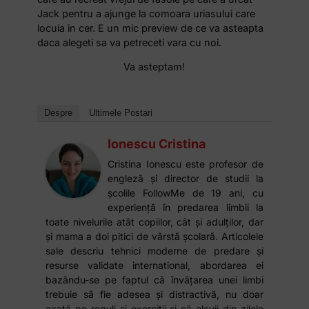
Jack pentru a ajunge la comoara uriasului care
locuia in cer. E un mic preview de ce va asteapta
daca alegeti sa va petreceti vara cu noi.
Va asteptam!
Despre
Ultimele Postari
Ionescu Cristina
Cristina Ionescu este profesor de
engleză și director de studii la
școlile FollowMe de 19 ani, cu
experiență în predarea limbii la
toate nivelurile atât copiilor, cât și adulților, dar
și mama a doi pitici de vârstă școlară. Articolele
sale descriu tehnici moderne de predare și
resurse validate international, abordarea ei
bazându-se pe faptul că învățarea unei limbi
trebuie să fie adesea și distractivă, nu doar
axată pe reguli și exerciții și că elevii din zilele