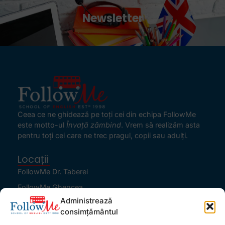
Newsletter
Ceea ce ne ghidează pe toţi cei din echipa FollowMe
este motto-ul
Învaţă zâmbind
. Vrem să realizăm asta
pentru toţi cei care ne trec pragul, copii sau adulţi.
Locații
FollowMe Dr. Taberei
FollowMe Ghencea
Administrează
FollowMe Titan
consimțământul
FollowMe Vitan