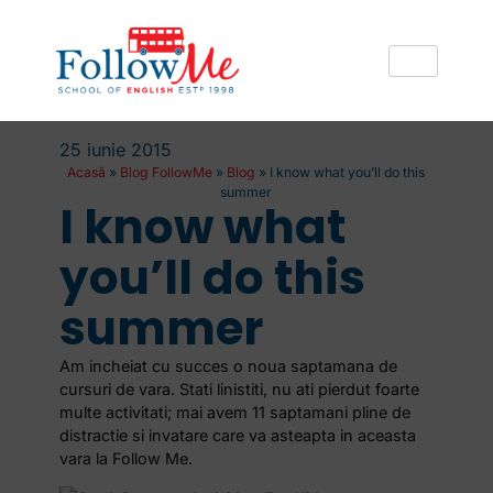
25 iunie 2015
Acasă
»
Blog FollowMe
»
Blog
»
I know what you’ll do this
summer
I know what
you’ll do this
summer
Am incheiat cu succes o noua saptamana de
cursuri de vara. Stati linistiti, nu ati pierdut foarte
multe activitati; mai avem 11 saptamani pline de
distractie si invatare care va asteapta in aceasta
vara la Follow Me.