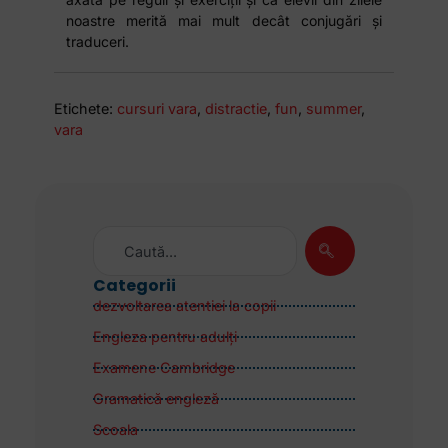
noastre merită mai mult decât conjugări și
traduceri.
Etichete:
cursuri vara
,
distractie
,
fun
,
summer
,
vara
Categorii
dezvoltarea atentiei la copii
Engleza pentru adulţi
Examene Cambridge
Gramatică engleză
Scoala