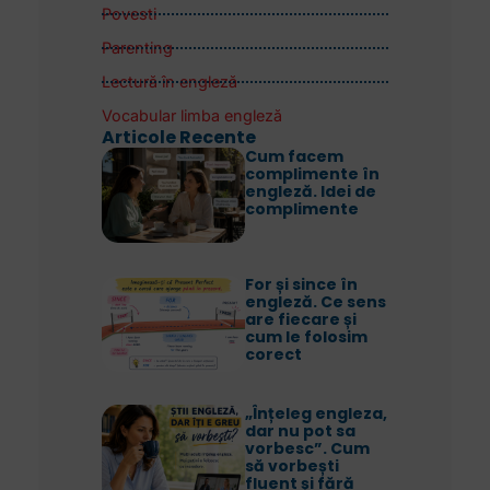
Povesti
Parenting
Lectură în engleză
Vocabular limba engleză
Articole Recente
Cum facem
complimente în
engleză. Idei de
complimente
For și since în
engleză. Ce sens
are fiecare și
cum le folosim
corect
„Înțeleg engleza,
dar nu pot sa
vorbesc”. Cum
să vorbești
fluent și fără