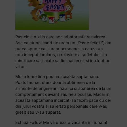
Pastele e o zi in care se sarbatoreste reinvierea.
Asa ca atunci cand ne uram un „Paste fericit!”, am
putea spune ca ii uram persoanei in cauza un
nou inceput luminos, o reinviere a sufletului si a
mintii care sa il ajute sa fie mai fericit si intelept pe
viitor.
Multa lume tine post in aceasta saptamana.
Postul nu se refera doar la abtinerea de la
alimente de origine animala, ci si abaterea de la un
comportament deviant sau nelalocul lui. Macar in
aceasta saptamana incercati sa faceti pace cu cei
din jurul vostru si sa iertati persoanele care v-au
gresit sau v-au suparat.
Echipa Follow Me va ureza o vacanta minunata!