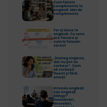
Cum facem
complimente în
engleză. Idei de
complimente
For și since în
engleză. Ce sens
are fiecare și
cum le folosim
corect
„Înțeleg engleza,
dar nu pot sa
vorbesc”. Cum
să vorbești
fluent și fără
emoții
Intensiv engleză
sau engleză
bilingv?
Asemănări,
deosebiri,