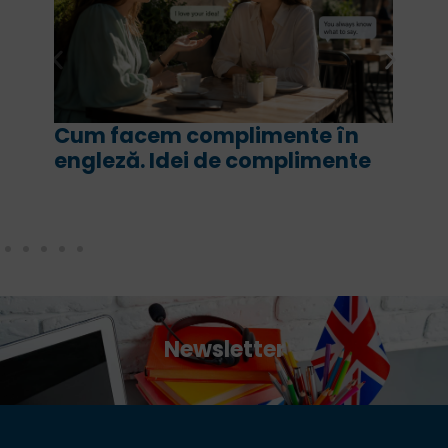
Cum facem complimente în
For 
engleză. Idei de complimente
are 
cor
Newsletter