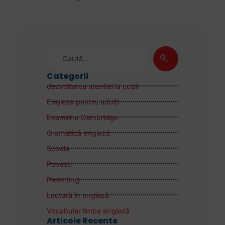
Categorii
dezvoltarea atentiei la copii
Engleza pentru adulţi
Examene Cambridge
Gramatică engleză
Scoala
Povesti
Parenting
Lectură în engleză
Vocabular limba engleză
Articole Recente