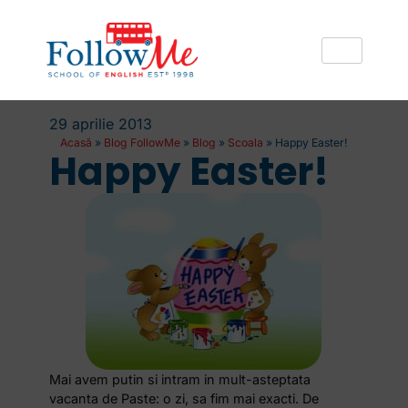
29 aprilie 2013
Acasă
»
Blog FollowMe
»
Blog
»
Scoala
»
Happy Easter!
Happy Easter!
Mai avem putin si intram in mult-asteptata
vacanta de Paste: o zi, sa fim mai exacti. De