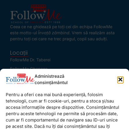
Ceea ce ne ghidează pe toţi cei din echipa FollowMe
este motto-ul
Învaţă zâmbind
. Vrem să realizăm asta
pentru toţi cei care ne trec pragul, copii sau adulţi.
Locații
FollowMe Dr. Taberei
FollowMe Ghencea
Administrează
FollowMe Titan
consimțământul
FollowMe Vitan
Pentru a oferi cea mai bună experiență, folosim
Informații Utile
tehnologii, cum ar fi cookie-uri, pentru a stoca și/sau
Regulament FollowMe
accesa informațiile despre dispozitive. Consimțământul
Structură an școlar
pentru aceste tehnologii ne permite să procesăm date,
cum ar fi comportamentul de navigare sau ID-uri unice
Contact
pe acest site. Dacă nu îți dai consimțământul sau îți