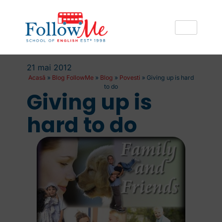
21 mai 2012
Acasă
»
Blog FollowMe
»
Blog
»
Povesti
»
Giving up is hard
to do
Giving up is
hard to do