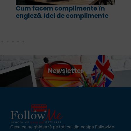
n
For și since în engleză. Ce sens
te
are fiecare și cum le folosim
corect
Newsletter
Ceea ce ne ghidează pe toţi cei din echipa FollowMe