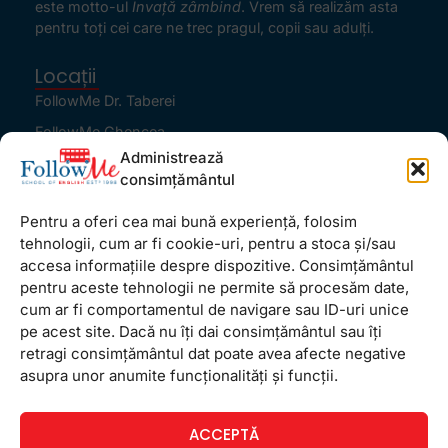
este motto-ul
Învaţă zâmbind
. Vrem să realizăm asta
pentru toţi cei care ne trec pragul, copii sau adulţi.
Locații
FollowMe Dr. Taberei
FollowMe Ghencea
Administrează
FollowMe Titan
consimțământul
FollowMe Vitan
Pentru a oferi cea mai bună experiență, folosim
Informații Utile
tehnologii, cum ar fi cookie-uri, pentru a stoca și/sau
Regulament FollowMe
accesa informațiile despre dispozitive. Consimțământul
Structură an școlar
pentru aceste tehnologii ne permite să procesăm date,
cum ar fi comportamentul de navigare sau ID-uri unice
Contact
pe acest site. Dacă nu îți dai consimțământul sau îți
Testimoniale
retragi consimțământul dat poate avea afecte negative
GDPR
asupra unor anumite funcționalități și funcții.
Politica de confidențialitate
ACCEPTĂ
Politica de Cookie