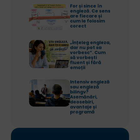
For și since în
engleză. Ce sens
are fiecare și
cum le folosim
corect
„Înțeleg engleza,
dar nu pot sa
vorbesc”. Cum
să vorbești
fluent și fără
emoții
Intensiv engleză
sau engleză
bilingv?
Asemănări,
deosebiri,
avantaje și
programă