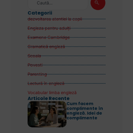
Categorii
dezvoltarea atentiei la copii
Engleza pentru adulţi
Examene Cambridge
Gramatică engleză
Scoala
Povesti
Parenting
Lectură în engleză
Vocabular limba engleză
Articole Recente
Cum facem
complimente în
engleză. Idei de
complimente