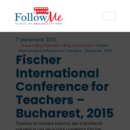
7 septembrie 2015
Acasă
»
Blog FollowMe
»
Blog
»
Concursuri
»
Fischer
International Conference for Teachers – Bucharest, 2015
Fischer
International
Conference for
Teachers –
Bucharest, 2015
Toamna se numara bobocii, dar si profesorii
prezenti la cea de-a opta conferinta Fischer