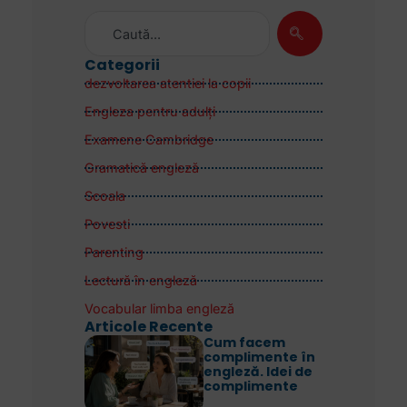
Categorii
dezvoltarea atentiei la copii
Engleza pentru adulţi
Examene Cambridge
Gramatică engleză
Scoala
Povesti
Parenting
Lectură în engleză
Vocabular limba engleză
Articole Recente
Cum facem
complimente în
engleză. Idei de
complimente