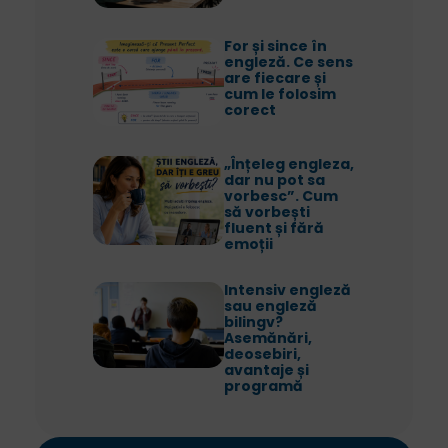
For și since în
engleză. Ce sens
are fiecare și
cum le folosim
corect
„Înțeleg engleza,
dar nu pot sa
vorbesc”. Cum
să vorbești
fluent și fără
emoții
Intensiv engleză
sau engleză
bilingv?
Asemănări,
deosebiri,
avantaje și
programă