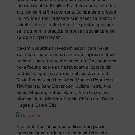
International for English Teachers care a avut loc
in zilele de 4 si 5 septembrie. Echipa de profesori
Follow Me a fost prezenta si in acest an pentru a
asimila cat mai multe tehnici de predare pe care
sa le punem in practica in noul an scolar care se
apropie cu pasi repezi.
Ne-am bucurat sa revedem lectori care ne-au
incantat si cu alte ocazii si ne-au impresionat cei
pe care i-am cunoscut in acest an. De asemenea,
ne-a facut placere sa ne revedem si cateva din
fostele colege. Invitatii de anul acesta au fost:
David Evans, Jon Hird, Anca Mariana Pegulescu,
Tim Pearse, Sam Stevenson, Julieta Petre, Ana-
Maria Obezaru, Robert Marcz, Alice Cojocaru,
Monica Liuta, Marilena Angela Chirculete, David
Huges si Sarah Ellis.
Am invatat ce inseamna sa fii un bun public
speaker, iar ca profesor aceasta calitate este