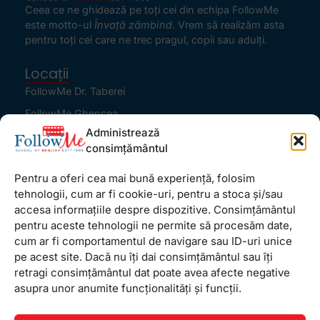
Ceea ce ne ghidează pe toţi cei din echipa FollowMe
este motto-ul
Învaţă zâmbind
. Vrem să realizăm asta
pentru toţi cei care ne trec pragul, copii sau adulţi.
Locații
FollowMe Dr. Taberei
FollowMe Ghencea
Administrează
FollowMe Titan
consimțământul
FollowMe Vitan
Pentru a oferi cea mai bună experiență, folosim
Informații Utile
tehnologii, cum ar fi cookie-uri, pentru a stoca și/sau
Regulament FollowMe
accesa informațiile despre dispozitive. Consimțământul
Structură an școlar
pentru aceste tehnologii ne permite să procesăm date,
cum ar fi comportamentul de navigare sau ID-uri unice
Contact
pe acest site. Dacă nu îți dai consimțământul sau îți
Testimoniale
retragi consimțământul dat poate avea afecte negative
GDPR
asupra unor anumite funcționalități și funcții.
Politica de confidențialitate