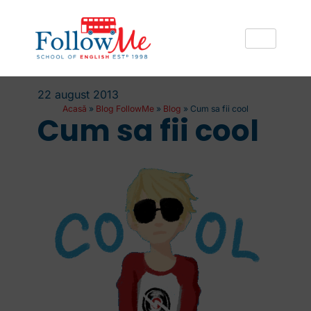
22 august 2013
Acasă
»
Blog FollowMe
»
Blog
»
Cum sa fii cool
Cum sa fii cool