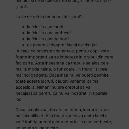
asculta si ce se citeste. Pe scurt, isi doresc sa fie
„cool”.
La ce se refera termenul de „cool”:
la felul in care arati
la felul in care vorbesti
la felul in care te porti
ce parere ai despre tine si cei din jur
In ceea ce priveste aparentele, pentru copii este
foarte important sa se integreze in grupul din care
fac parte. Asta inseamna ca trebuie sa aiba cele
mai la moda haine, o tunsoare „in trend” si cele
mai noi gadgets. Daca insa nu va puteti permite
toate aceste lucruri, cautati varianta lor mai
accesibila. Nimeni nu are dreptul sa va
necajeasca pentru ca nu va incadrati in tiparele
lor.
Daca scoala voastra are uniforma, lucrurile s-au
mai simplificat. Asa toata lumea va arata la fel si
va fi tratata numai pentru modul in care vorbeste,
se poarta si gandeste.