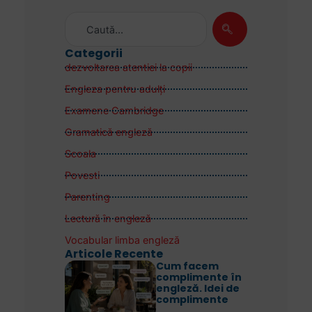
Categorii
dezvoltarea atentiei la copii
Engleza pentru adulţi
Examene Cambridge
Gramatică engleză
Scoala
Povesti
Parenting
Lectură în engleză
Vocabular limba engleză
Articole Recente
Cum facem
complimente în
engleză. Idei de
complimente