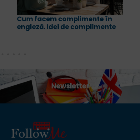
For și since în engleză. Ce sens
are fiecare și cum le folosim
corect
Newsletter