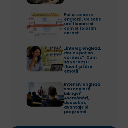
For și since în
engleză. Ce sens
are fiecare și
cum le folosim
corect
„Înțeleg engleza,
dar nu pot sa
vorbesc”. Cum
să vorbești
fluent și fără
emoții
Intensiv engleză
sau engleză
bilingv?
Asemănări,
deosebiri,
avantaje și
programă