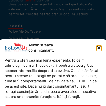
Ceea ce ne ghidează pe toţi cei din echipa FollowMe
este motto-ul
Învaţă zâmbind
. Vrem să realizăm asta
pentru toţi cei care ne trec pragul, copii sau adulţi.
Locații
FollowMe Dr. Taberei
FollowMe Ghencea
Administrează
FollowMe Titan
consimțământul
FollowMe Vitan
Pentru a oferi cea mai bună experiență, folosim
Informații Utile
tehnologii, cum ar fi cookie-uri, pentru a stoca și/sau
Regulament FollowMe
accesa informațiile despre dispozitive. Consimțământul
Structură an școlar
pentru aceste tehnologii ne permite să procesăm date,
cum ar fi comportamentul de navigare sau ID-uri unice
Contact
pe acest site. Dacă nu îți dai consimțământul sau îți
Testimoniale
retragi consimțământul dat poate avea afecte negative
GDPR
asupra unor anumite funcționalități și funcții.
Politica de confidențialitate