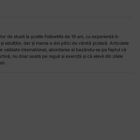
or de studii la școlile FollowMe de 19 ani, cu experiență în
 și adulților, dar și mama a doi pitici de vârstă școlară. Articolele
e validate international, abordarea ei bazându-se pe faptul că
tivă, nu doar axată pe reguli și exerciții și că elevii din zilele
ri.