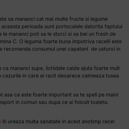
 este sa mananci cat mai multe fructe si legume
aceasta perioada sunt portocalele datorita faptului
le mananci poti sa le storci si sa bei un fresh de
amina C. O leguma foarte buna impotriva racelii este
si se recomanda consumul unei capatani de usturoi in
ie ca mananci supe, lichidele calde ajuta foarte mult
u cazurile in care ai racit deoarece calmeaza tusea
t asa ca este foarte important sa te speli pe maini
sport in comun sau dupa ce ai folosit toaleta.
e
iti ureaza multa sanatate in acest anotimp rece!