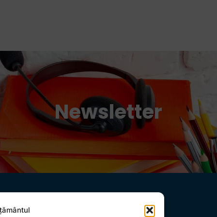
emoții
Newsletter
țământul