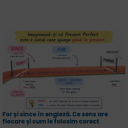
ns are
„Înțeleg engleza, dar nu pot 
ect
vorbesc”. Cum să vorbești flue