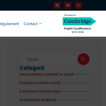
Regulament
Contact
Categorii
dezvoltarea atentiei la copii
Engleza pentru adulţi
Examene Cambridge
Gramatică engleză