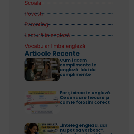
Scoala
Povesti
Parenting
Lectură în engleză
Vocabular limba engleză
Articole Recente
Cum facem
complimente în
engleză. Idei de
complimente
For și since în engleză.
Ce sens are fiecare și
cum le folosim corect
„Înțeleg engleza, dar
nu pot sa vorbesc”.