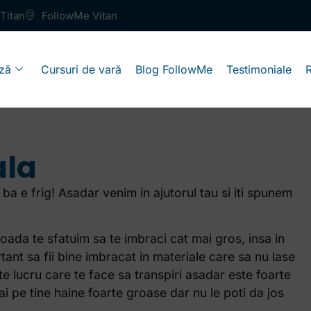
Titan
FollowMe Vitan
ză
Cursuri de vară
Blog FollowMe
Testimoniale
ala
ba e frig! Asadar venim in ajutorul tau si iti spunem
ada te sfatuim sa te imbraci cat mai gros, insa in
tant sa fii bine imbracat in materiale care sa nu lase
te lucru care te face sa transpiri asadar este foarte
ai pe tine haine foarte groase dar nu le poti da jos