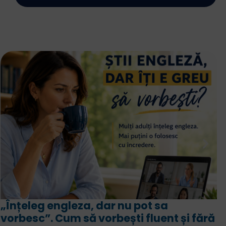
Intensiv engleză sau engleză b
sa
Asemănări, deosebiri, avantaj
nt și fără
programă