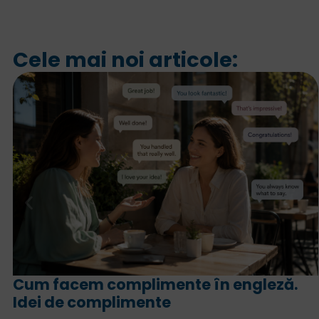
Cele mai noi articole:
 engleză.
For și since în engleză. Ce se
fiecare și cum le folosim cor