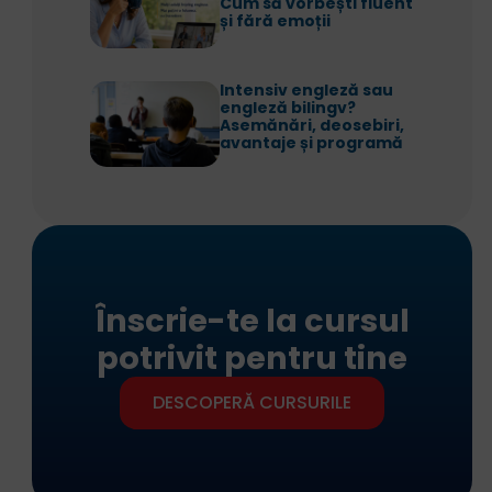
Cum să vorbești fluent
și fără emoții
Intensiv engleză sau
engleză bilingv?
Asemănări, deosebiri,
avantaje și programă
Înscrie-te la cursul
potrivit pentru tine
DESCOPERĂ CURSURILE