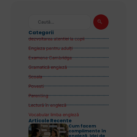
Categorii
dezvoltarea atentiei la copii
Engleza pentru adulţi
Examene Cambridge
Gramatică engleză
Scoala
Povesti
Parenting
Lectură în engleză
Vocabular limba engleză
Articole Recente
Cum facem
complimente în
engleză. Idei de