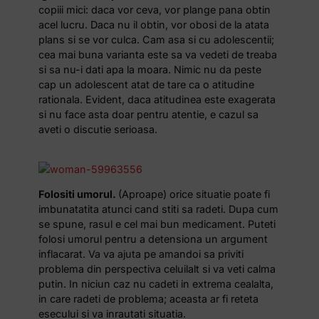
copiii mici: daca vor ceva, vor plange pana obtin
acel lucru. Daca nu il obtin, vor obosi de la atata
plans si se vor culca. Cam asa si cu adolescentii;
cea mai buna varianta este sa va vedeti de treaba
si sa nu-i dati apa la moara. Nimic nu da peste
cap un adolescent atat de tare ca o atitudine
rationala. Evident, daca atitudinea este exagerata
si nu face asta doar pentru atentie, e cazul sa
aveti o discutie serioasa.
Folositi umorul.
(Aproape) orice situatie poate fi
imbunatatita atunci cand stiti sa radeti. Dupa cum
se spune, rasul e cel mai bun medicament. Puteti
folosi umorul pentru a detensiona un argument
inflacarat. Va va ajuta pe amandoi sa priviti
problema din perspectiva celuilalt si va veti calma
putin. In niciun caz nu cadeti in extrema cealalta,
in care radeti de problema; aceasta ar fi reteta
esecului si va inrautati situatia.