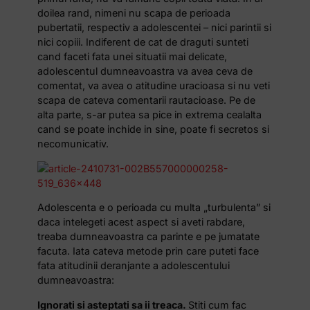
doilea rand, nimeni nu scapa de perioada
pubertatii, respectiv a adolescentei – nici parintii si
nici copiii. Indiferent de cat de draguti sunteti
cand faceti fata unei situatii mai delicate,
adolescentul dumneavoastra va avea ceva de
comentat, va avea o atitudine uracioasa si nu veti
scapa de cateva comentarii rautacioase. Pe de
alta parte, s-ar putea sa pice in extrema cealalta
cand se poate inchide in sine, poate fi secretos si
necomunicativ.
Adolescenta e o perioada cu multa „turbulenta” si
daca intelegeti acest aspect si aveti rabdare,
treaba dumneavoastra ca parinte e pe jumatate
facuta. Iata cateva metode prin care puteti face
fata atitudinii deranjante a adolescentului
dumneavoastra:
Ignorati si asteptati sa ii treaca.
Stiti cum fac