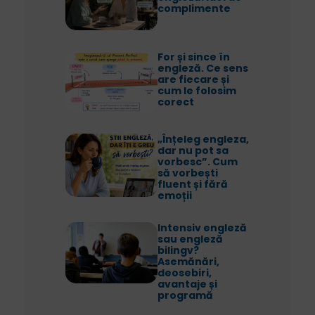
complimente
For și since în
engleză. Ce sens
are fiecare și
cum le folosim
corect
„Înțeleg engleza,
dar nu pot sa
vorbesc”. Cum
să vorbești
fluent și fără
emoții
Intensiv engleză
sau engleză
bilingv?
Asemănări,
deosebiri,
avantaje și
programă