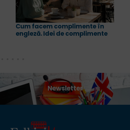
te în
For și since în engleză. Ce s
limente
are fiecare și cum le folosi
corect
Newsletter