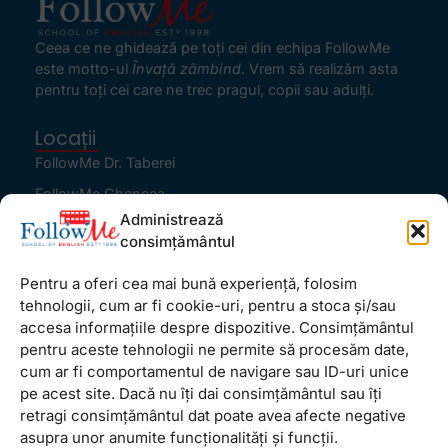
Ceea ce ne ghidează pe toţi cei din echipa FollowMe
este motto-ul
Învaţă zâmbind
. Vrem să realizăm asta
pentru toţi cei care ne trec pragul, copii sau adulţi.
Locații
FollowMe Dr. Taberei
FollowMe Ghencea
Administrează
FollowMe Titan
consimțământul
FollowMe Vitan
Pentru a oferi cea mai bună experiență, folosim
Informații Utile
tehnologii, cum ar fi cookie-uri, pentru a stoca și/sau
Regulament FollowMe
accesa informațiile despre dispozitive. Consimțământul
Structură an școlar
pentru aceste tehnologii ne permite să procesăm date,
cum ar fi comportamentul de navigare sau ID-uri unice
Contact
pe acest site. Dacă nu îți dai consimțământul sau îți
Testimoniale
retragi consimțământul dat poate avea afecte negative
GDPR
asupra unor anumite funcționalități și funcții.