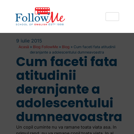
9 iulie 2015
Acasă
»
Blog FollowMe
»
Blog
»
Cum faceti fata atitudinii
deranjante a adolescentului dumneavoastra
Cum faceti fata
atitudinii
deranjante a
adolescentului
dumneavoastra
Un copil cuminte nu va ramane toata viata asa. In
primul rand, nu va ramane copil toata viata. In al