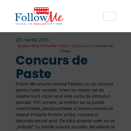
25 martie 2015
Acasă
»
Blog FollowMe
»
Blog
»
Concursuri
»
Concurs de
Paste
Concurs de
Paste
Follow Me anunta venirea Pastelui cu un concurs
pentru toate varstele. Vrem sa vedem cat de
creativi sunt copiii cand vine vorba de simboluri
pascale. Prin urmare, va invitam sa va puneti
creativitatea, perspicacitatea si simtul umorului la
treaba! Proiecte frumos scrise, colorate si
decorate am tot avut. De data aceasta vrem sa ne
„intepati” cu mintile voastre ascutite. Ne referim la