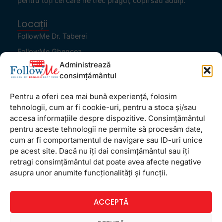
pentru toţi cei care ne trec pragul, copii sau adulţi.
Locații
FollowMe Dr. Taberei
FollowMe Ghencea
Administrează
FollowMe Titan
consimțământul
FollowMe Vitan
Pentru a oferi cea mai bună experiență, folosim
Informații Utile
tehnologii, cum ar fi cookie-uri, pentru a stoca și/sau
Regulament FollowMe
accesa informațiile despre dispozitive. Consimțământul
Structură an școlar
pentru aceste tehnologii ne permite să procesăm date,
cum ar fi comportamentul de navigare sau ID-uri unice
Contact
pe acest site. Dacă nu îți dai consimțământul sau îți
Testimoniale
retragi consimțământul dat poate avea afecte negative
GDPR
asupra unor anumite funcționalități și funcții.
Politica de confidențialitate
ACCEPTĂ
Politica de Cookie
Termeni și condiții