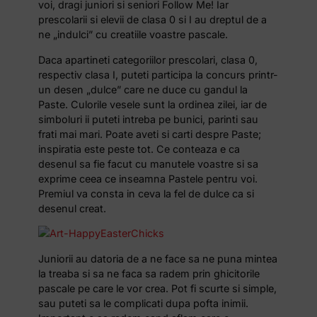
voi, dragi juniori si seniori Follow Me! Iar
prescolarii si elevii de clasa 0 si I au dreptul de a
ne „indulci” cu creatiile voastre pascale.
Daca apartineti categoriilor prescolari, clasa 0,
respectiv clasa I, puteti participa la concurs printr-
un desen „dulce” care ne duce cu gandul la
Paste. Culorile vesele sunt la ordinea zilei, iar de
simboluri ii puteti intreba pe bunici, parinti sau
frati mai mari. Poate aveti si carti despre Paste;
inspiratia este peste tot. Ce conteaza e ca
desenul sa fie facut cu manutele voastre si sa
exprime ceea ce inseamna Pastele pentru voi.
Premiul va consta in ceva la fel de dulce ca si
desenul creat.
Juniorii au datoria de a ne face sa ne puna mintea
la treaba si sa ne faca sa radem prin ghicitorile
pascale pe care le vor crea. Pot fi scurte si simple,
sau puteti sa le complicati dupa pofta inimii.