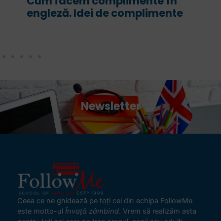
te în
For și since în engleză. Ce s
limente
are fiecare și cum le folosi
corect
Newsletter
Ceea ce ne ghidează pe toţi cei din echipa FollowMe
este motto-ul
Învaţă zâmbind
. Vrem să realizăm asta