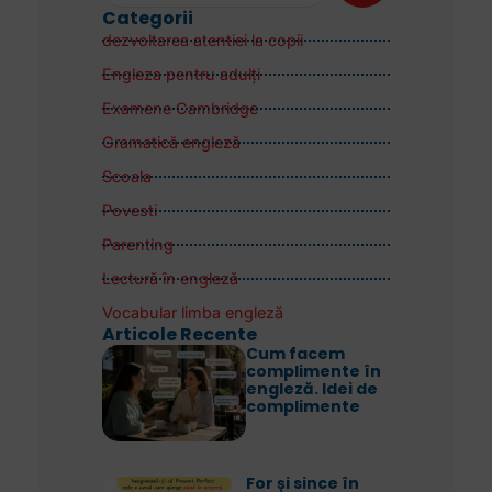
Categorii
dezvoltarea atentiei la copii
Engleza pentru adulţi
Examene Cambridge
Gramatică engleză
Scoala
Povesti
Parenting
Lectură în engleză
Vocabular limba engleză
Articole Recente
Cum facem
complimente în
engleză. Idei de
complimente
For și since în