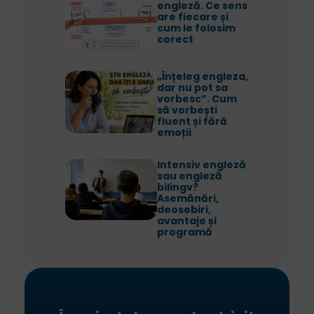
engleză. Ce sens
are fiecare și
cum le folosim
corect
„Înțeleg engleza,
dar nu pot sa
vorbesc”. Cum
să vorbești
fluent și fără
emoții
Intensiv engleză
sau engleză
bilingv?
Asemănări,
deosebiri,
avantaje și
programă