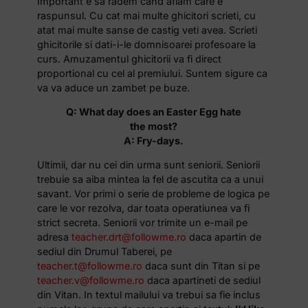
Important e sa radem cand aflam care e
raspunsul. Cu cat mai multe ghicitori scrieti, cu
atat mai multe sanse de castig veti avea. Scrieti
ghicitorile si dati-i-le domnisoarei profesoare la
curs. Amuzamentul ghicitorii va fi direct
proportional cu cel al premiului. Suntem sigure ca
va va aduce un zambet pe buze.
Q: What day does an Easter Egg hate
the most?
A: Fry-days.
Ultimii, dar nu cei din urma sunt seniorii. Seniorii
trebuie sa aiba mintea la fel de ascutita ca a unui
savant. Vor primi o serie de probleme de logica pe
care le vor rezolva, dar toata operatiunea va fi
strict secreta. Seniorii vor trimite un e-mail pe
adresa
teacher.drt@followme.ro
daca apartin de
sediul din Drumul Taberei, pe
teacher.t@followme.ro
daca sunt din Titan si pe
teacher.v@followme.ro
daca apartineti de sediul
din Vitan. In textul mailului va trebui sa fie inclus