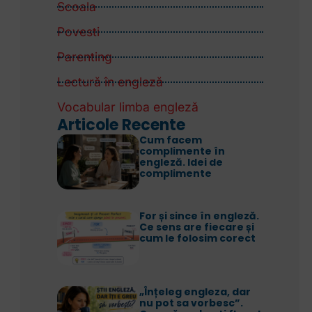
Scoala
Povesti
Parenting
Lectură în engleză
Vocabular limba engleză
Articole Recente
Cum facem
complimente în
engleză. Idei de
complimente
For și since în engleză.
Ce sens are fiecare și
cum le folosim corect
„Înțeleg engleza, dar
nu pot sa vorbesc”.