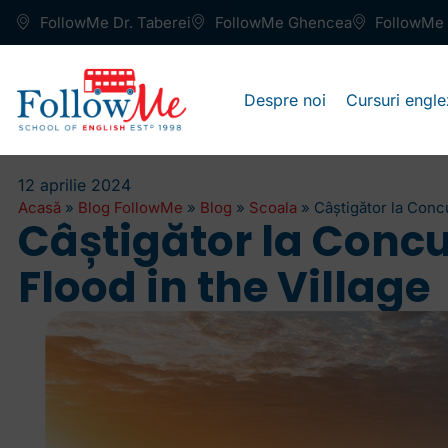
FollowMe Dr. Taberei
FollowMe Ghencea
FollowMe 
Despre noi
Cursuri engle
12 aprilie 2024
Acasă
»
Blog FollowMe
»
Blog
»
Scoala
»
Câștigător la Conc
Câștigător la Concu
Flood in the Village