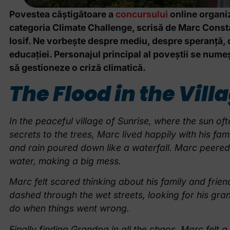
Povestea câștigătoare a
concursului
online organi
categoria Climate Challenge, scrisă de Marc Constan
Iosif. Ne vorbește despre mediu, despre speranță, d
educației. Personajul principal al poveștii se nume
să gestioneze o criză climatică.
The Flood in the Vill
In the peaceful village of Sunrise, where the sun o
secrets to the trees, Marc lived happily with his fam
and rain poured down like a waterfall. Marc peered o
water, making a big mess.
Marc felt scared thinking about his family and frien
dashed through the wet streets, looking for his g
do when things went wrong.
Finally finding Grandpa in all the chaos, Marc felt a