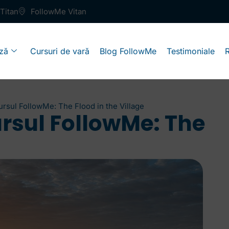
Titan
FollowMe Vitan
ză
Cursuri de vară
Blog FollowMe
Testimoniale
ursul FollowMe: The Flood in the Village
rsul FollowMe: The