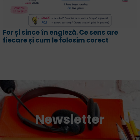
„Înțeleg engleza, dar nu pot sa
vorbesc”. Cum să vorbești fluent și fără
emoții
Newsletter