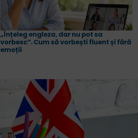
Intensiv engleză sau engleză bilingv?
Asemănări, deosebiri, avantaje și
programă