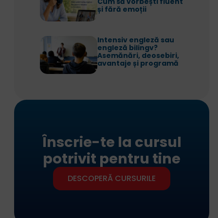
Cum să vorbești fluent
și fără emoții
Intensiv engleză sau
engleză bilingv?
Asemănări, deosebiri,
avantaje și programă
Înscrie-te la cursul
potrivit pentru tine
DESCOPERĂ CURSURILE