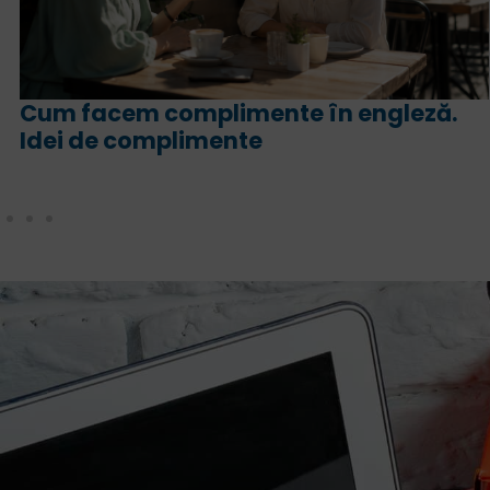
For și since în engleză. Ce sens are
fiecare și cum le folosim corect