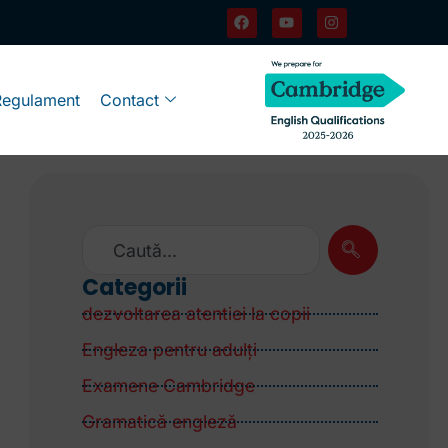
Regulament
Contact
Categorii
dezvoltarea atentiei la copii
Engleza pentru adulţi
Examene Cambridge
Gramatică engleză