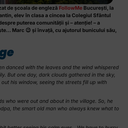
zat de școala de engleză
FollowMe
București, la
tin, elev în clasa a cincea la Colegiul Sfântul
espre puterea comunității și – atenție! – a
ște… Marc 😉 și învață, cu ajutorul bunicului său,
age
ften danced with the leaves and the wind whispered
ily. But one day, dark clouds gathered in the sky,
ut his window, seeing the streets fill up with
ds who were out and about in the village. So, he
randpa, the smart old man who always knew what to
 bit better seeing his calm eyes. „We have to hurry