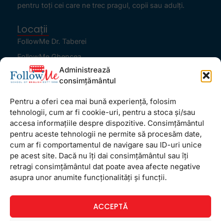
pentru toţi cei care ne trec pragul, copii sau adulţi.
Locații
FollowMe Dr. Taberei
FollowMe Ghencea
Administrează
FollowMe Titan
consimțământul
FollowMe Vitan
Pentru a oferi cea mai bună experiență, folosim
Informații Utile
tehnologii, cum ar fi cookie-uri, pentru a stoca și/sau
Regulament FollowMe
accesa informațiile despre dispozitive. Consimțământul
Structură an școlar
pentru aceste tehnologii ne permite să procesăm date,
cum ar fi comportamentul de navigare sau ID-uri unice
Contact
pe acest site. Dacă nu îți dai consimțământul sau îți
Testimoniale
retragi consimțământul dat poate avea afecte negative
GDPR
asupra unor anumite funcționalități și funcții.
Politica de confidențialitate
ACCEPTĂ
Politica de Cookie