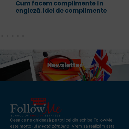
ente în
For și since în engleză. Ce 
plimente
are fiecare și cum le folos
corect
Newsletter
Ceea ce ne ghidează pe toţi cei din echipa FollowMe
este motto-ul
Învaţă zâmbind
. Vrem să realizăm asta