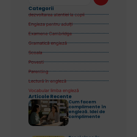
Categorii
dezvoltarea atentiei la copii
Engleza pentru adulţi
Examene Cambridge
Gramatică engleză
Scoala
Povesti
Parenting
Lectură în engleză
Vocabular limba engleză
Articole Recente
Cum facem
complimente în
engleză. Idei de
complimente