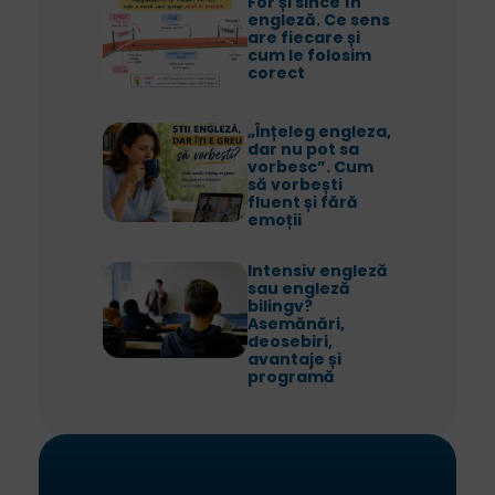
For și since în
engleză. Ce sens
are fiecare și
cum le folosim
corect
„Înțeleg engleza,
dar nu pot sa
vorbesc”. Cum
să vorbești
fluent și fără
emoții
Intensiv engleză
sau engleză
bilingv?
Asemănări,
deosebiri,
avantaje și
programă