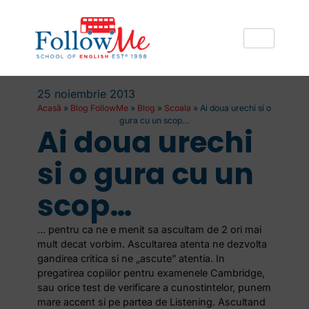
25 noiembrie 2013
Acasă
»
Blog FollowMe
»
Blog
»
Scoala
»
Ai doua urechi si o
gura cu un scop…
Ai doua urechi
si o gura cu un
scop…
… pentru ca ne e menit sa ascultam de 2 ori mai
mult decat vorbim. Ascultarea atenta ne dezvolta
gandirea critica si ne „ascute” atentia. In
pregatirea copiilor pentru examenele Cambridge,
sau orice test de verificare a cunostintelor, punem
mare accent si pe partea de Listening. Ascultand