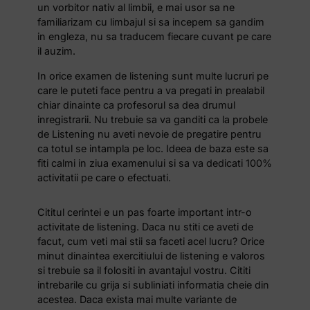
un vorbitor nativ al limbii, e mai usor sa ne
familiarizam cu limbajul si sa incepem sa gandim
in engleza, nu sa traducem fiecare cuvant pe care
il auzim.
In orice examen de listening sunt multe lucruri pe
care le puteti face pentru a va pregati in prealabil
chiar dinainte ca profesorul sa dea drumul
inregistrarii. Nu trebuie sa va ganditi ca la probele
de Listening nu aveti nevoie de pregatire pentru
ca totul se intampla pe loc. Ideea de baza este sa
fiti calmi in ziua examenului si sa va dedicati 100%
activitatii pe care o efectuati.
Cititul cerintei e un pas foarte important intr-o
activitate de listening. Daca nu stiti ce aveti de
facut, cum veti mai stii sa faceti acel lucru? Orice
minut dinaintea exercitiului de listening e valoros
si trebuie sa il folositi in avantajul vostru. Cititi
intrebarile cu grija si subliniati informatia cheie din
acestea. Daca exista mai multe variante de