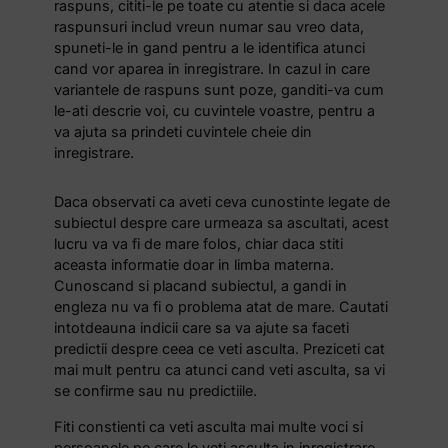
raspuns, cititi-le pe toate cu atentie si daca acele
raspunsuri includ vreun numar sau vreo data,
spuneti-le in gand pentru a le identifica atunci
cand vor aparea in inregistrare. In cazul in care
variantele de raspuns sunt poze, ganditi-va cum
le-ati descrie voi, cu cuvintele voastre, pentru a
va ajuta sa prindeti cuvintele cheie din
inregistrare.
Daca observati ca aveti ceva cunostinte legate de
subiectul despre care urmeaza sa ascultati, acest
lucru va va fi de mare folos, chiar daca stiti
aceasta informatie doar in limba materna.
Cunoscand si placand subiectul, a gandi in
engleza nu va fi o problema atat de mare. Cautati
intotdeauna indicii care sa va ajute sa faceti
predictii despre ceea ce veti asculta. Preziceti cat
mai mult pentru ca atunci cand veti asculta, sa vi
se confirme sau nu predictiile.
Fiti constienti ca veti asculta mai multe voci si
persoanele pe care le veti asculta in inregistrare