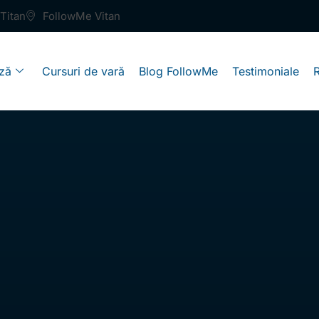
Titan
FollowMe Vitan
ză
Cursuri de vară
Blog FollowMe
Testimoniale