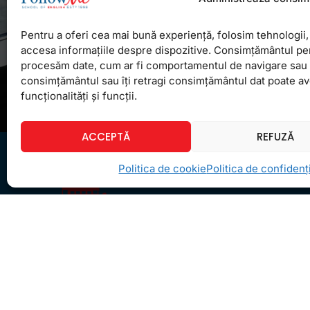
Pentru a oferi cea mai bună experiență, folosim tehnologii, 
accesa informațiile despre dispozitive. Consimțământul pe
procesăm date, cum ar fi comportamentul de navigare sau ID
consimțământul sau îți retragi consimțământul dat poate a
funcționalități și funcții.
ACCEPTĂ
REFUZĂ
Politica de cookie
Politica de confidenți
Ceea ce ne ghidează pe toţi cei din echipa
FollowMe este motto-ul
Învaţă zâmbind
. Vrem să
realizăm asta pentru toţi cei care ne trec pragul,
copii sau adulţi.