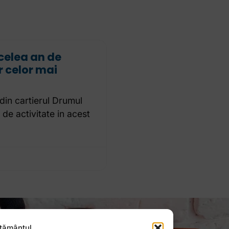
ecelea an de
r celor mai
din cartierul Drumul
 de activitate in acest
țământul