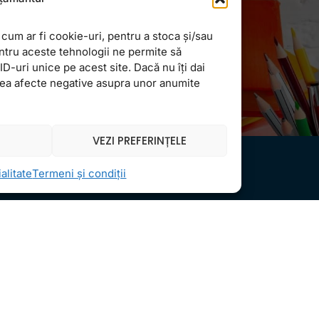
Newsletter
cum ar fi cookie-uri, pentru a stoca și/sau
ntru aceste tehnologii ne permite să
-uri unice pe acest site. Dacă nu îți dai
vea afecte negative asupra unor anumite
VEZI PREFERINȚELE
alitate
Termeni și condiții
Locații
Informații Ut
FollowMe Dr. Taberei
Regulament 
FollowMe Ghencea
Structură an 
FollowMe Titan
Contact
FollowMe Vitan
Testimoniale