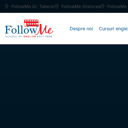
FollowMe Dr. Taberei
FollowMe Ghencea
FollowMe 
Despre noi
Cursuri engle