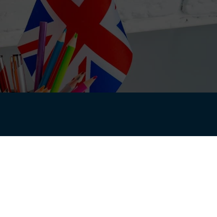
ile
GDPR
FollowMe
Politica de confidențialitate
școlar
Politica de Cookie
Termeni și condiții