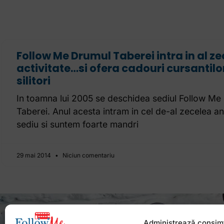
Follow Me Drumul Taberei intra in al z
activitate…si ofera cadouri cursantilo
silitori
In toamna lui 2005 se deschidea sediul Follow Me 
Taberei. Anul acesta intram in cel de-al zecelea an
sediu si suntem foarte mandri
29 mai 2014
Niciun comentariu
Administrează consim