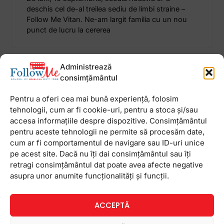
deschis cel de-al treilea sediu de limbi straine –
Follow Me Vitan. Ne-am largit familia cu un nou
punct de lucru la cererea
13 septembrie 2012
Niciun comentariu
Administrează
consimțământul
Pentru a oferi cea mai bună experiență, folosim
tehnologii, cum ar fi cookie-uri, pentru a stoca și/sau
Newsletter
accesa informațiile despre dispozitive. Consimțământul
pentru aceste tehnologii ne permite să procesăm date,
cum ar fi comportamentul de navigare sau ID-uri unice
pe acest site. Dacă nu îți dai consimțământul sau îți
retragi consimțământul dat poate avea afecte negative
asupra unor anumite funcționalități și funcții.
ACCEPTĂ
Ceea ce ne ghidează pe toţi cei din echipa FollowMe