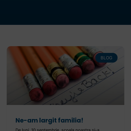
BLOG
Ne-am largit familia!
De luni, 10 septembrie, scoala noastra si-a