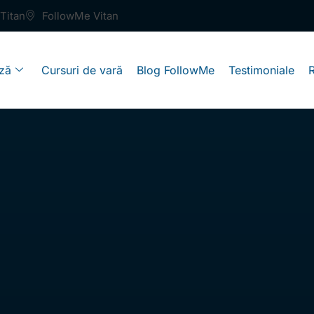
Titan
FollowMe Vitan
ză
Cursuri de vară
Blog FollowMe
Testimoniale