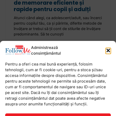
de memorare eficiente și
rapide pentru copii și adulți
Atunci când alegi, ca adolescent/adult, sau încerci
pentru copilul tău, ca și părinte, diferite metode de
învățare ar trebui să ții cont de stilurile de învățare
predominante. Să te cunoști
Administrează
18 februarie 2025
Niciun comentariu
consimțământul
Pentru a oferi cea mai bună experiență, folosim
tehnologii, cum ar fi cookie-uri, pentru a stoca și/sau
accesa informațiile despre dispozitive. Consimțământul
Newsletter
pentru aceste tehnologii ne permite să procesăm date,
cum ar fi comportamentul de navigare sau ID-uri unice
pe acest site. Dacă nu îți dai consimțământul sau îți
retragi consimțământul dat poate avea afecte negative
asupra unor anumite funcționalități și funcții.