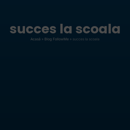
succes la scoala
Acasă
»
Blog FollowMe
»
succes la scoala