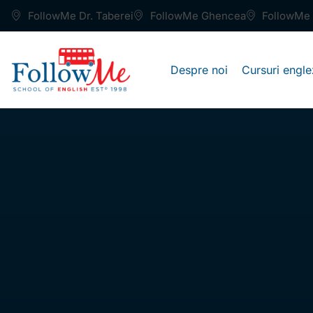
FollowMe Dr. Taberei
FollowMe Ghencea
FollowMe 
Despre noi
Cursuri engle