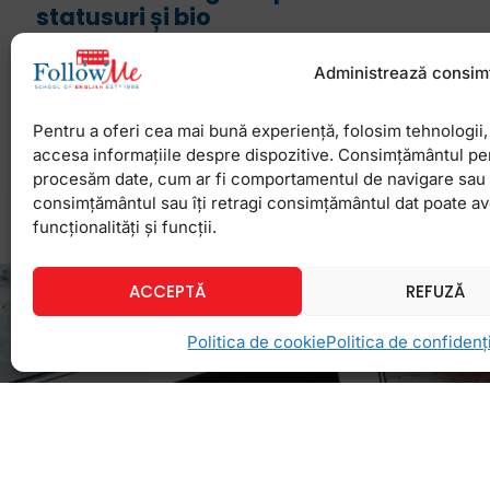
statusuri și bio
Vrei să înveți mai bine să realizezi acea combinaț
Administrează consim
expresive cu captions sau statusuri potrivite, care 
zâmbești sau să lăcrimezi în social media?
Pentru a oferi cea mai bună experiență, folosim tehnologii, 
accesa informațiile despre dispozitive. Consimțământul pe
procesăm date, cum ar fi comportamentul de navigare sau ID
25 februarie 2026
Niciun comentariu
consimțământul sau îți retragi consimțământul dat poate a
funcționalități și funcții.
ACCEPTĂ
REFUZĂ
Politica de cookie
Politica de confidenți