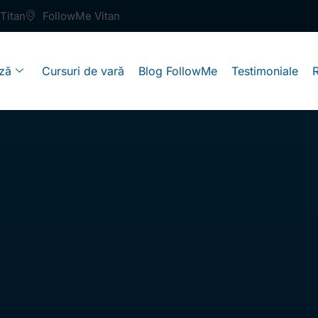
Titan
FollowMe Vitan
ză
Cursuri de vară
Blog FollowMe
Testimoniale