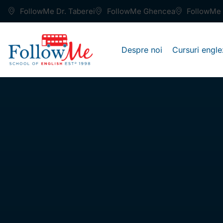
FollowMe Dr. Taberei
FollowMe Ghencea
FollowMe 
Despre noi
Cursuri engle