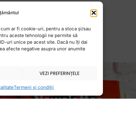
e nimic nou. Fie ca
ratenie in casa,
țământul
cum ar fi cookie-uri, pentru a stoca și/sau
ntru aceste tehnologii ne permite să
-uri unice pe acest site. Dacă nu îți dai
vea afecte negative asupra unor anumite
VEZI PREFERINȚELE
alitate
Termeni și condiții
Newsletter