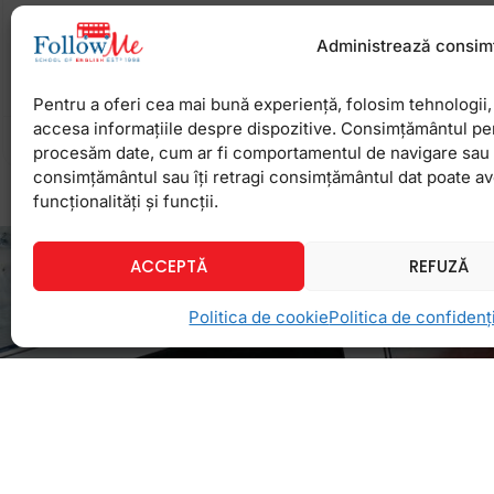
Sistemul de recompensare pentru o fapta buna nu 
cel mic a luat o nota mare la scoala sau a facut cu
Administrează consim
parintii si
Pentru a oferi cea mai bună experiență, folosim tehnologii, 
accesa informațiile despre dispozitive. Consimțământul pe
18 octombrie 2012
Niciun comentariu
procesăm date, cum ar fi comportamentul de navigare sau ID
consimțământul sau îți retragi consimțământul dat poate a
funcționalități și funcții.
ACCEPTĂ
REFUZĂ
Politica de cookie
Politica de confidenți