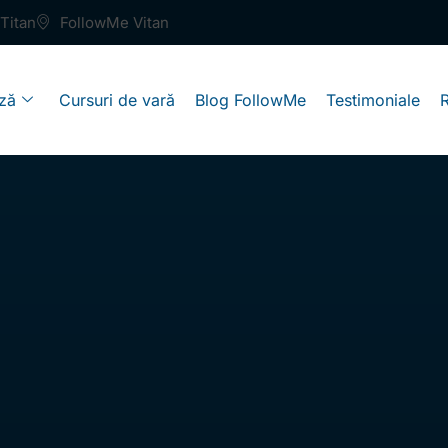
Titan
FollowMe Vitan
ză
Cursuri de vară
Blog FollowMe
Testimoniale