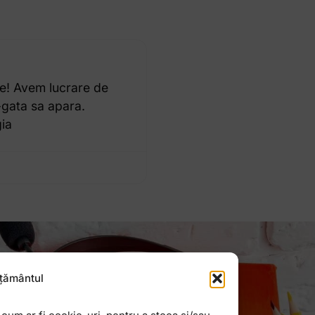
ie! Avem lucrare de
a-gata sa apara.
gia
țământul
Newsletter