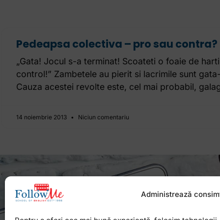
Pedeapsa colectiva – pro sau contra?
„Gata! Jocul s-a terminat! Scoateti o foaie de hart
control!” Zambetele au pierit si lacrimile sunt gat
Cauza acestei revolte este, cel mai probabil, gala
14 noiembrie 2013
Niciun comentariu
Administrează consim