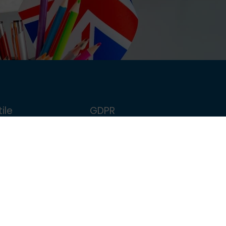
ile
GDPR
FollowMe
Politica de confidențialitate
școlar
Politica de Cookie
Termeni și condiții