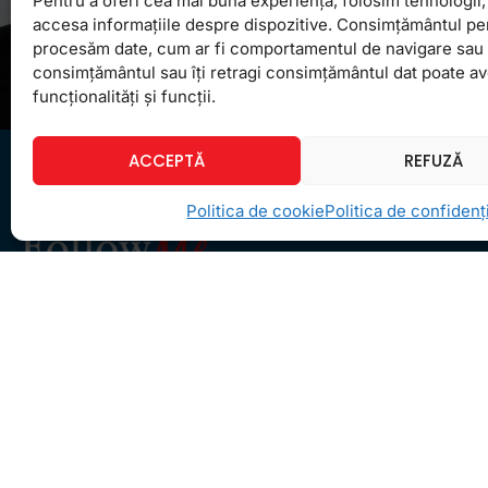
Pentru a oferi cea mai bună experiență, folosim tehnologii, 
accesa informațiile despre dispozitive. Consimțământul pe
procesăm date, cum ar fi comportamentul de navigare sau ID
consimțământul sau îți retragi consimțământul dat poate a
funcționalități și funcții.
ACCEPTĂ
REFUZĂ
Politica de cookie
Politica de confidenți
Ceea ce ne ghidează pe toţi cei din echipa
FollowMe este motto-ul
Învaţă zâmbind
. Vrem să
realizăm asta pentru toţi cei care ne trec pragul,
copii sau adulţi.