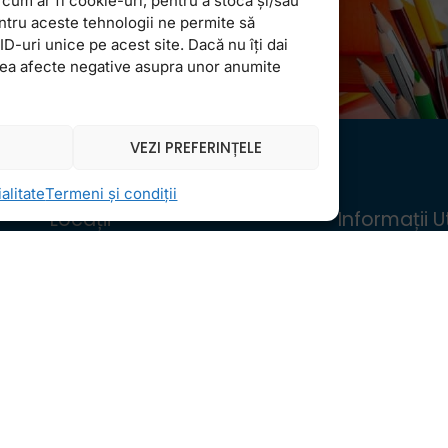
cum ar fi cookie-uri, pentru a stoca și/sau
ntru aceste tehnologii ne permite să
-uri unice pe acest site. Dacă nu îți dai
vea afecte negative asupra unor anumite
VEZI PREFERINȚELE
alitate
Termeni și condiții
Locații
Informații Ut
FollowMe Dr. Taberei
Regulament 
FollowMe Ghencea
Structură an 
FollowMe Titan
Contact
FollowMe Vitan
Testimoniale