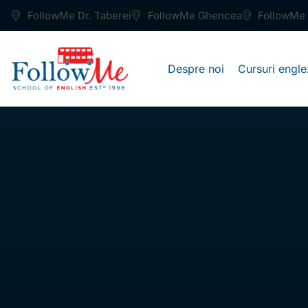
FollowMe Dr. Taberei
FollowMe Ghencea
FollowMe 
Despre noi
Cursuri engle