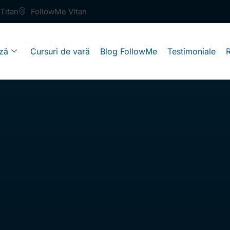
Titan
FollowMe Vitan
ză
Cursuri de vară
Blog FollowMe
Testimoniale