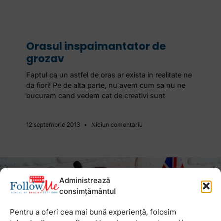
Orasul inspaimantator de
grozav
Faptul ca un astfel de oras ar exista in realitate ne
da fiori! Pe de alta parte, nu avem cum sa nu ne
bucuram cand vedem cat de creativi sunt
12 septembrie 2013
Niciun comentariu
Administrează
Newsletter
consimțământul
Pentru a oferi cea mai bună experiență, folosim