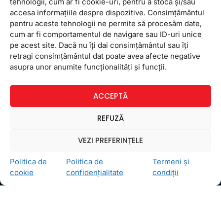
tehnologii, cum ar fi cookie-uri, pentru a stoca și/sau
accesa informațiile despre dispozitive. Consimțământul
pentru aceste tehnologii ne permite să procesăm date,
cum ar fi comportamentul de navigare sau ID-uri unice
pe acest site. Dacă nu îți dai consimțământul sau îți
retragi consimțământul dat poate avea afecte negative
Ceea ce ne ghidează pe toţi cei din echipa FollowMe
asupra unor anumite funcționalități și funcții.
este motto-ul
Învaţă zâmbind
. Vrem să realizăm asta
pentru toţi cei care ne trec pragul, copii sau adulţi.
ACCEPTĂ
Locații
FollowMe Dr. Taberei
REFUZĂ
FollowMe Ghencea
VEZI PREFERINȚELE
FollowMe Titan
FollowMe Vitan
Politica de
Politica de
Termeni și
cookie
confidențialitate
condiții
Informații Utile
Regulament FollowMe
Structură an școlar
Contact