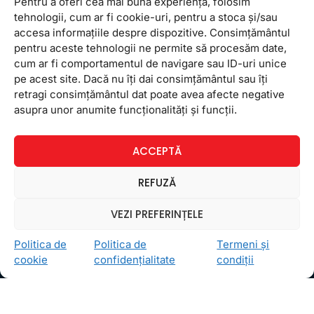
Pentru a oferi cea mai bună experiență, folosim
tehnologii, cum ar fi cookie-uri, pentru a stoca și/sau
accesa informațiile despre dispozitive. Consimțământul
pentru aceste tehnologii ne permite să procesăm date,
cum ar fi comportamentul de navigare sau ID-uri unice
pe acest site. Dacă nu îți dai consimțământul sau îți
retragi consimțământul dat poate avea afecte negative
Ceea ce ne ghidează pe toţi cei din echipa FollowMe
asupra unor anumite funcționalități și funcții.
este motto-ul
Învaţă zâmbind
. Vrem să realizăm asta
pentru toţi cei care ne trec pragul, copii sau adulţi.
ACCEPTĂ
Locații
REFUZĂ
FollowMe Dr. Taberei
FollowMe Ghencea
VEZI PREFERINȚELE
FollowMe Titan
Politica de
Politica de
Termeni și
FollowMe Vitan
cookie
confidențialitate
condiții
Informații Utile
Regulament FollowMe
Structură an școlar