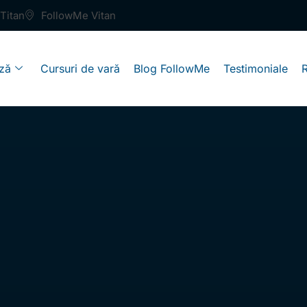
Titan
FollowMe Vitan
ză
Cursuri de vară
Blog FollowMe
Testimoniale