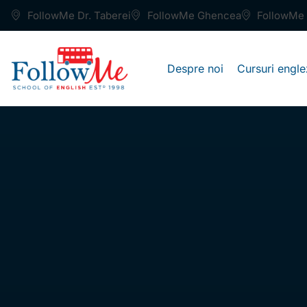
FollowMe Dr. Taberei
FollowMe Ghencea
FollowMe 
Despre noi
Cursuri engle