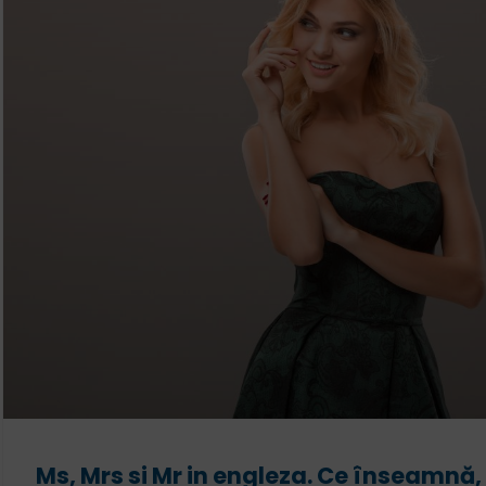
Ms, Mrs si Mr in engleza. Ce înseamnă,