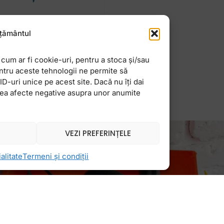
Madam sunt asemănători
țământul
ză sau elevilor și
cum ar fi cookie-uri, pentru a stoca și/sau
ntru aceste tehnologii ne permite să
-uri unice pe acest site. Dacă nu îți dai
vea afecte negative asupra unor anumite
VEZI PREFERINȚELE
alitate
Termeni și condiții
Newsletter