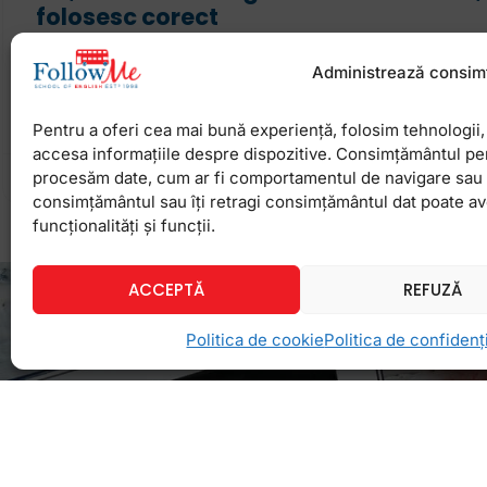
folosesc corect
Termenii din engleză Mr, Mrs, Miss, Mx și Sir / 
Administrează consim
și produc confuzie chiar și cunoscătorilor de engle
studenților care au parcurs mai multe
Pentru a oferi cea mai bună experiență, folosim tehnologii, 
accesa informațiile despre dispozitive. Consimțământul pe
procesăm date, cum ar fi comportamentul de navigare sau ID
17 ianuarie 2025
Niciun comentariu
consimțământul sau îți retragi consimțământul dat poate a
funcționalități și funcții.
ACCEPTĂ
REFUZĂ
Politica de cookie
Politica de confidenți