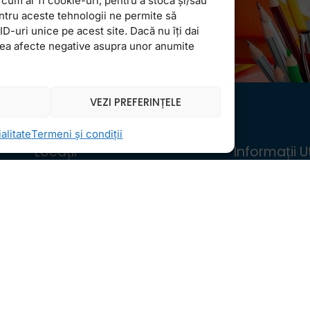
cum ar fi cookie-uri, pentru a stoca și/sau
ntru aceste tehnologii ne permite să
-uri unice pe acest site. Dacă nu îți dai
vea afecte negative asupra unor anumite
VEZI PREFERINȚELE
alitate
Termeni și condiții
Locații
Informații Ut
FollowMe Dr. Taberei
Regulament 
FollowMe Ghencea
Structură an 
FollowMe Titan
Contact
FollowMe Vitan
Testimoniale