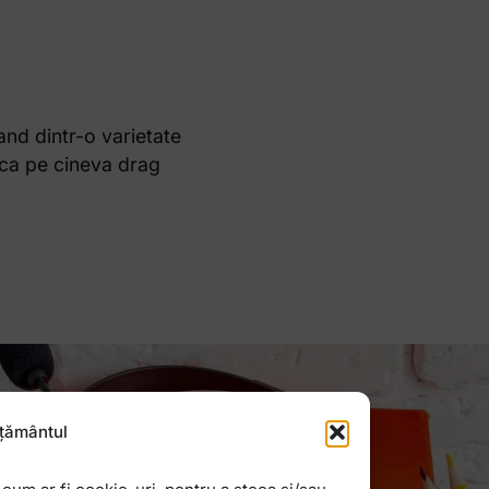
nd dintr-o varietate
asca pe cineva drag
țământul
Newsletter