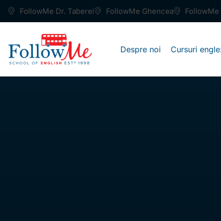
FollowMe Dr. Taberei
FollowMe Ghencea
FollowMe 
Despre noi
Cursuri engle