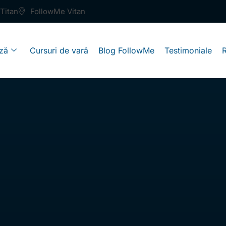
Titan
FollowMe Vitan
ză
Cursuri de vară
Blog FollowMe
Testimoniale