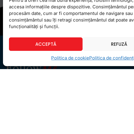
Pentru a oferi cea mai bună experiență, folosim tehnologii, 
accesa informațiile despre dispozitive. Consimțământul pe
procesăm date, cum ar fi comportamentul de navigare sau ID
consimțământul sau îți retragi consimțământul dat poate a
funcționalități și funcții.
ACCEPTĂ
REFUZĂ
Politica de cookie
Politica de confidenți
Ceea ce ne ghidează pe toţi cei din echipa
FollowMe este motto-ul
Învaţă zâmbind
. Vrem să
realizăm asta pentru toţi cei care ne trec pragul,
copii sau adulţi.