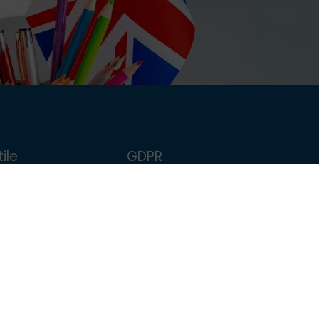
ile
GDPR
FollowMe
Politica de confidențialitate
școlar
Politica de Cookie
Termeni și condiții