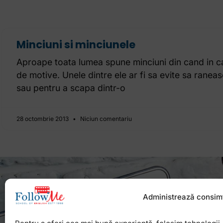
Minciuni si minciunele
Aproape toata lumea spune minciuni din cand in ca
de motive. Unele dintre ele ar fi sa evite sa rane
sau pentru a scapa dintr-o
28 octombrie 2013
Niciun comentariu
Administrează consim